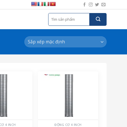
Tìm
kiếm:
CƠ 4 INCH
ĐỘNG CƠ 4 INCH