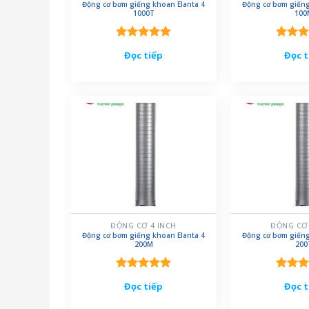
Động cơ bơm giếng khoan Elanta 4
Động cơ bơm giếng
1000T
100
Được xếp
Được 
Đọc tiếp
Đọc t
hạng
5.00
hạng
5
5 sao
5 sao
ĐỘNG CƠ 4 INCH
ĐỘNG CƠ 
Động cơ bơm giếng khoan Elanta 4
Động cơ bơm giếng
200M
200
Được xếp
Được 
Đọc tiếp
Đọc t
hạng
5.00
hạng
5
5 sao
5 sao