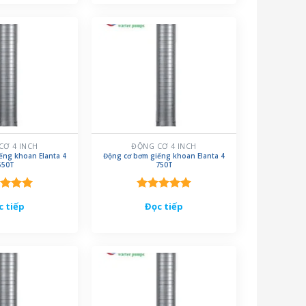
CƠ 4 INCH
ĐỘNG CƠ 4 INCH
ếng khoan Elanta 4
Động cơ bơm giếng khoan Elanta 4
550T
750T
c xếp
Được xếp
c tiếp
Đọc tiếp
g
5.00
hạng
5.00
o
5 sao