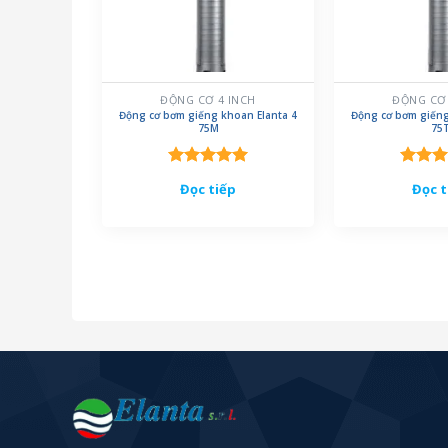
ĐỘNG CƠ 4 INCH
ĐỘNG CƠ 
Động cơ bơm giếng khoan Elanta 4
Động cơ bơm giếng
75M
75
Được xếp
Được 
Đọc tiếp
Đọc t
hạng
5.00
hạng
5
5 sao
5 sao