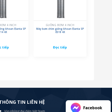
BƠM 4 INCH
GUỒNG BƠM 4 INCH
ếng khoan Elanta SP
Máy bơm chìm giếng khoan Elanta SP
14 4X
0518 4X
c tiếp
Đọc tiếp
THÔNG TIN LIÊN HỆ
Facebook
Văn phòng đại diện Việt Nam