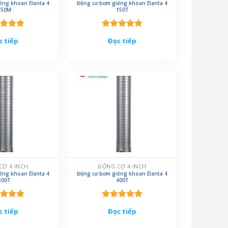
ếng khoan Elanta 4
Động cơ bơm giếng khoan Elanta 4
150M
150T
c xếp
Được xếp
c tiếp
Đọc tiếp
g
5.00
hạng
5.00
o
5 sao
CƠ 4 INCH
ĐỘNG CƠ 4 INCH
ếng khoan Elanta 4
Động cơ bơm giếng khoan Elanta 4
300T
400T
c xếp
Được xếp
c tiếp
Đọc tiếp
g
5.00
hạng
5.00
o
5 sao