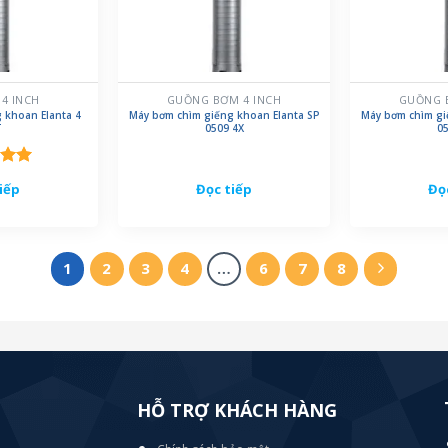
4 INCH
GUỒNG BƠM 4 INCH
GUỒNG 
 khoan Elanta 4
Máy bơm chìm giếng khoan Elanta SP
Máy bơm chìm gi
T
0509 4X
05
xếp
iếp
Đọc tiếp
Đọ
.00
1
2
3
4
…
6
7
8
HỖ TRỢ KHÁCH HÀNG