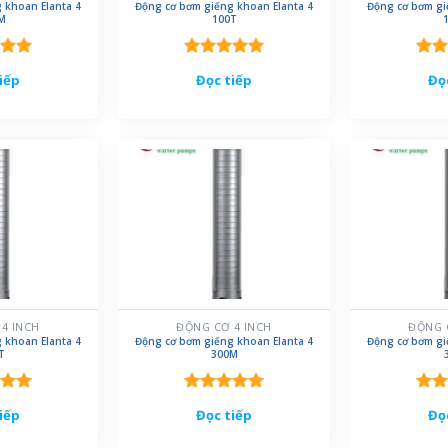
 khoan Elanta 4
Động cơ bơm giếng khoan Elanta 4
Động cơ bơm gi
M
100T
xếp
Được xếp
Đượ
iếp
Đọc tiếp
Đọ
.00
hạng
5.00
hạn
5 sao
5 sa
4 INCH
ĐỘNG CƠ 4 INCH
ĐỘNG 
 khoan Elanta 4
Động cơ bơm giếng khoan Elanta 4
Động cơ bơm gi
T
300M
xếp
Được xếp
Đượ
iếp
Đọc tiếp
Đọ
.00
hạng
5.00
hạn
5 sao
5 sa