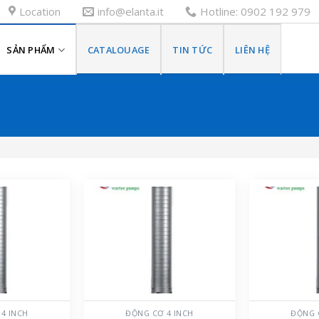
Location
info@elanta.it
Hotline: 0902 192 979
SẢN PHẨM
CATALOUAGE
TIN TỨC
LIÊN HỆ
4 INCH
ĐỘNG CƠ 4 INCH
ĐỘNG 