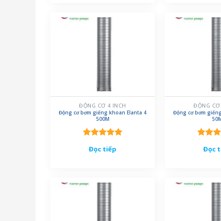
ĐỘNG CƠ 4 INCH
ĐỘNG CƠ 
Động cơ bơm giếng khoan Elanta 4
Động cơ bơm giếng
500M
50
Được xếp
Được 
Đọc tiếp
Đọc t
hạng
5.00
hạng
5
5 sao
5 sao