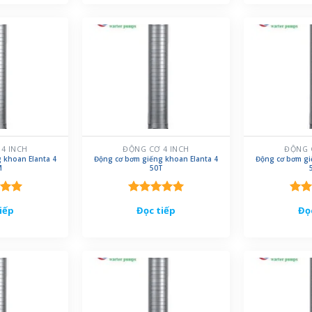
4 INCH
ĐỘNG CƠ 4 INCH
ĐỘNG 
 khoan Elanta 4
Động cơ bơm giếng khoan Elanta 4
Động cơ bơm gi
M
50T
xếp
Được xếp
Đượ
iếp
Đọc tiếp
Đọ
.00
hạng
5.00
hạn
5 sao
5 sa