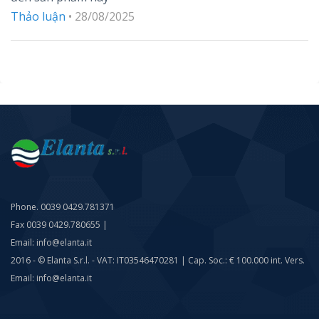
sao
Thảo luận
•
28/08/2025
Phone. 0039 0429.781371
Fax 0039 0429.780655 |
Email: info@elanta.it
2016 - © Elanta S.r.l. - VAT: IT03546470281 | Cap. Soc.: € 100.000 int. Vers.
Email: info@elanta.it