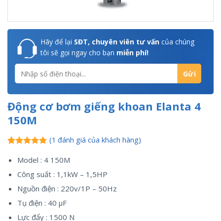
Hãy để lại
SĐT, chuyên viên tư vấn
của chúng
tôi sẽ gọi ngay cho bạn
miễn phí!
Động cơ bơm giếng khoan Elanta 4
150M
(
1
đánh giá của khách hàng)
5.00
1
trên 5
Model : 4 150M
dựa trên
đánh giá
Công suất : 1,1kW – 1,5HP
Nguồn điện : 220v/1P – 50Hz
Tụ điện : 40 µF
Lực đẩy : 1500 N