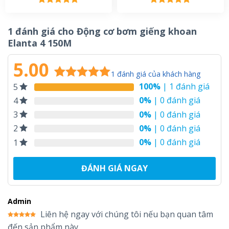
Được xếp
Được xếp
hạng
5.00
hạng
5.00
5 sao
5 sao
1 đánh giá cho
Động cơ bơm giếng khoan
Elanta 4 150M
5.00
1
đánh giá của khách hàng
100%
| 1 đánh giá
5
5.00
1
trên 5
dựa trên
0%
| 0 đánh giá
4
đánh giá
0%
| 0 đánh giá
3
0%
| 0 đánh giá
2
0%
| 0 đánh giá
1
ĐÁNH GIÁ NGAY
Admin
Liên hệ ngay với chúng tôi nếu bạn quan tâm
Được xếp
đến sản phẩm này
hạng
5
5