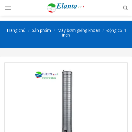
Skip
to
content
Trang chủ
/
Sản phẩm
/
Máy bơm giếng khoan
/
Động cơ 4
inch