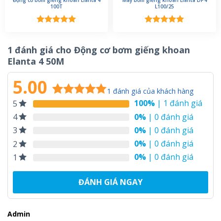
100T
L100/25
Được xếp
Được xếp
hạng
5.00
hạng
5.00
5 sao
5 sao
1 đánh giá cho
Động cơ bơm giếng khoan
Elanta 4 50M
5.00
1
đánh giá của khách hàng
100%
| 1 đánh giá
5
5.00
1
trên 5
dựa trên
0%
| 0 đánh giá
4
đánh giá
0%
| 0 đánh giá
3
0%
| 0 đánh giá
2
0%
| 0 đánh giá
1
ĐÁNH GIÁ NGAY
Admin