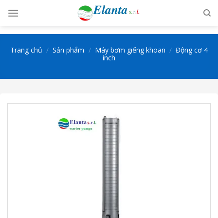
Skip
to
content
Trang chủ
/
Sản phẩm
/
Máy bơm giếng khoan
/
Động cơ 4
inch