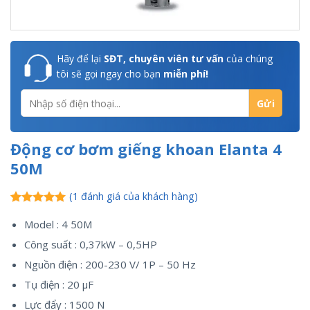
Hãy để lại
SĐT, chuyên viên tư vấn
của chúng
tôi sẽ gọi ngay cho bạn
miễn phí!
Động cơ bơm giếng khoan Elanta 4
50M
(
1
đánh giá của khách hàng)
5.00
1
trên 5
Model : 4 50M
dựa trên
đánh giá
Công suất : 0,37kW – 0,5HP
Nguồn điện : 200-230 V/ 1P – 50 Hz
Tụ điện : 20 µF
Lực đẩy : 1500 N