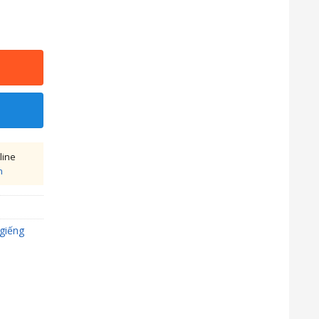
line
h
giếng