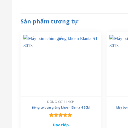
Sản phẩm tương tự
ĐỘNG CƠ 4 INCH
Động cơ bơm giếng khoan Elanta 4 50M
Máy bơm
Được xếp
Đọc tiếp
hạng
5.00