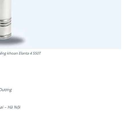
ếng khoan Elanta 4 550T
 Dương
i – Hà Nội