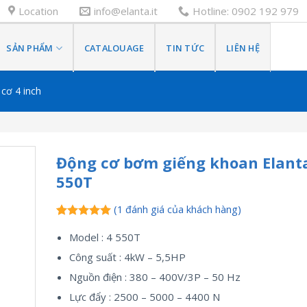
Location
info@elanta.it
Hotline: 0902 192 979
SẢN PHẨM
CATALOUAGE
TIN TỨC
LIÊN HỆ
cơ 4 inch
Động cơ bơm giếng khoan Elant
550T
(
1
đánh giá của khách hàng)
5.00
1
trên 5
Model : 4 550T
dựa trên
đánh giá
Công suất : 4kW – 5,5HP
Nguồn điện : 380 – 400V/3P – 50 Hz
Lực đẩy : 2500 – 5000 – 4400 N