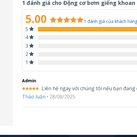
1 đánh giá cho
Động cơ bơm giếng khoan 
5.00
1
đánh giá của khách hàn
5
5.00
1
trên 5
dựa trên
4
đánh giá
3
2
1
Admin
Liên hệ ngay với chúng tôi nếu bạn đan
Được xếp
Thảo luận
•
28/08/2025
hạng
5
5
sao