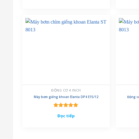
5 sao
ĐỘNG CƠ 4 INCH
Máy bơm giếng khoan Elanta DP4 E15/12
Động c
Được xếp
Đọc tiếp
hạng
5.00
5 sao