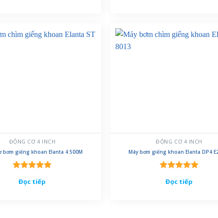
5 sao
5 sao
ĐỘNG CƠ 4 INCH
ĐỘNG CƠ 4 INCH
ơ bơm giếng khoan Elanta 4 500M
Máy bơm giếng khoan Elanta DP4 E
Được xếp
Được xếp
Đọc tiếp
Đọc tiếp
hạng
5.00
hạng
5.00
5 sao
5 sao