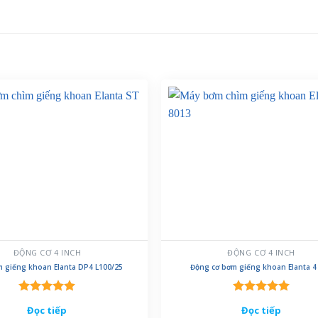
ĐỘNG CƠ 4 INCH
ĐỘNG CƠ 4 INCH
 giếng khoan Elanta DP4 L100/25
Động cơ bơm giếng khoan Elanta 4
Được xếp
Được xếp
Đọc tiếp
Đọc tiếp
hạng
5.00
hạng
5.00