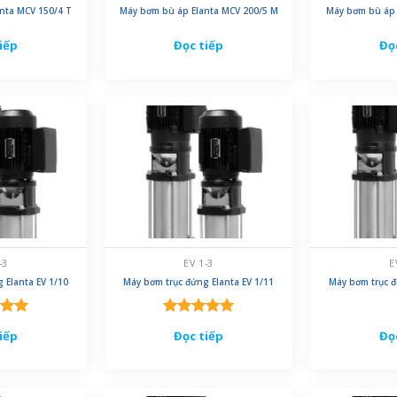
nta MCV 150/4 T
Máy bơm bù áp Elanta MCV 200/5 M
Máy bơm bù áp 
iếp
Đọc tiếp
Đọ
-3
EV 1-3
E
 Elanta EV 1/10
Máy bơm trục đứng Elanta EV 1/11
Máy bơm trục đ
xếp
Được xếp
iếp
Đọc tiếp
Đọ
.00
hạng
5.00
5 sao