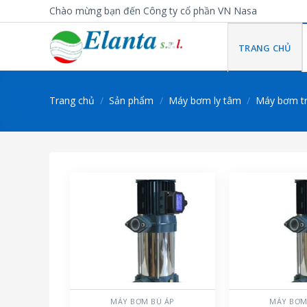
Skip
Chào mừng bạn đến Công ty cổ phần VN Nasa
to
content
TRANG CHỦ
Trang chủ
/
Sản phẩm
/
Máy bơm ly tâm
/
Máy bơm tr
MÁY BƠM BÙ ÁP
MÁY BƠM