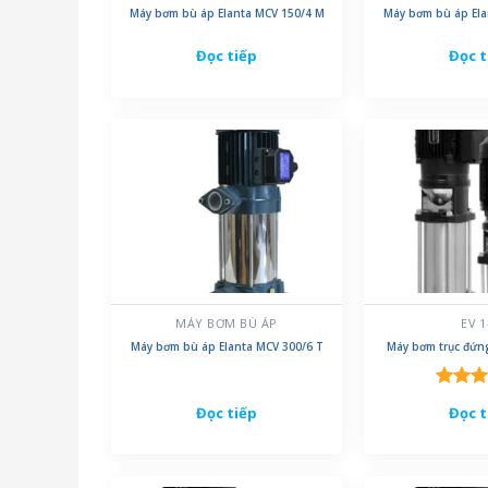
Máy bơm bù áp Elanta MCV 150/4 M
Máy bơm bù áp Ela
Đọc tiếp
Đọc t
MÁY BƠM BÙ ÁP
EV 1
Máy bơm bù áp Elanta MCV 300/6 T
Máy bơm trục đứng
Được 
Đọc tiếp
Đọc t
hạng
5
5 sao