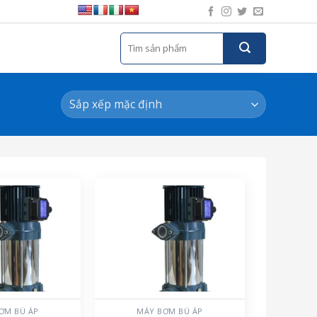
Tìm
kiếm:
ƠM BÙ ÁP
MÁY BƠM BÙ ÁP