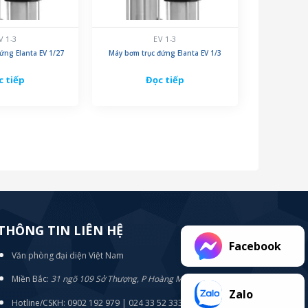
V 1-3
EV 1-3
ứng Elanta EV 1/27
Máy bơm trục đứng Elanta EV 1/3
c tiếp
Đọc tiếp
THÔNG TIN LIÊN HỆ
Facebook
Văn phòng đại diện Việt Nam
Miền Bắc:
31 ngõ 109 Sở Thượng, P Hoàng Mai, TP Hà Nội
Zalo
Hotline/CSKH: 0902 192 979 | 024 33 52 3333