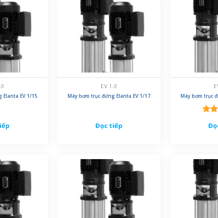
-3
EV 1-3
E
 Elanta EV 1/15
Máy bơm trục đứng Elanta EV 1/17
Máy bơm trục đ
Đượ
iếp
Đọc tiếp
Đọ
hạn
5 sa