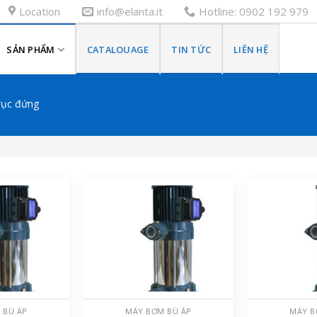
Location
info@elanta.it
Hotline: 0902 192 979
SẢN PHẨM
CATALOUAGE
TIN TỨC
LIÊN HỆ
ục đứng
 BÙ ÁP
MÁY BƠM BÙ ÁP
MÁY B