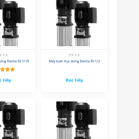
V 1-3
EV 1-3
ứng Elanta EV 1/19
Máy bơm trục đứng Elanta EV 1/2
c xếp
c tiếp
Đọc tiếp
g
5.00
o