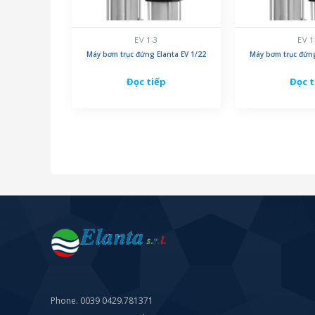
EV 1-3
EV 1
Máy bơm trục đứng Elanta EV 1/22
Máy bơm trục đứng
Đọc tiếp
Đọc t
Phone. 0039 0429.781371