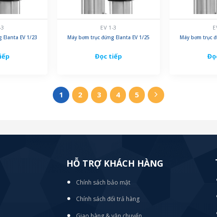
-3
EV 1-3
E
 Elanta EV 1/23
Máy bơm trục đứng Elanta EV 1/25
Máy bơm trục đ
iếp
Đọc tiếp
Đọ
1
2
3
4
5
HỖ TRỢ KHÁCH HÀNG
Chính sách bảo mật
Chính sách đổi trả hàng
Giao hàng & vận chuyển