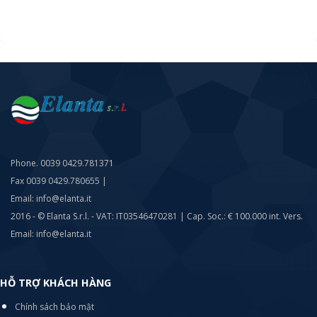
Phone. 0039 0429.781371
Fax 0039 0429.780655 |
Email: info@elanta.it
2016 - © Elanta S.r.l. - VAT: IT03546470281 | Cap. Soc.: € 100.000 int. Vers.
Email: info@elanta.it
HỖ TRỢ KHÁCH HÀNG
Chính sách bảo mật