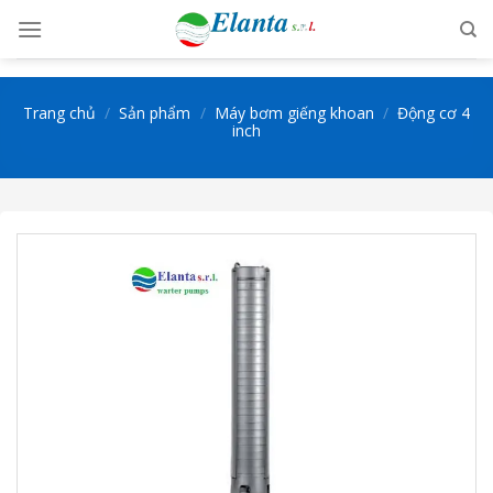
Skip
to
content
Trang chủ
/
Sản phẩm
/
Máy bơm giếng khoan
/
Động cơ 4
inch