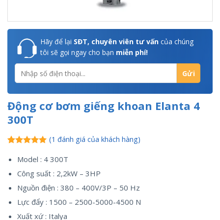
Hãy để lại
SĐT, chuyên viên tư vấn
của chúng
tôi sẽ gọi ngay cho bạn
miễn phí!
Động cơ bơm giếng khoan Elanta 4
300T
(
1
đánh giá của khách hàng)
5.00
1
trên 5
Model : 4 300T
dựa trên
đánh giá
Công suất : 2,2kW – 3HP
Nguồn điện : 380 – 400V/3P – 50 Hz
Lực đẩy : 1500 – 2500-5000-4500 N
Xuất xứ : Italya