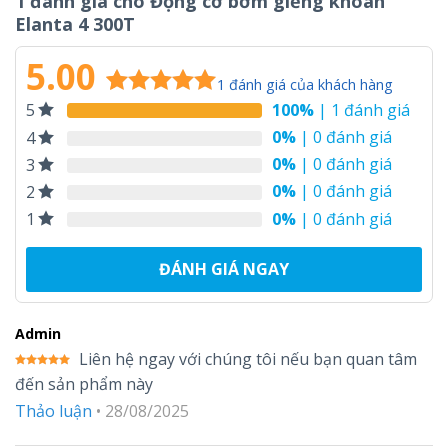
1 đánh giá cho
Động cơ bơm giếng khoan
Elanta 4 300T
5.00
1
đánh giá của khách hàng
100%
| 1 đánh giá
5
5.00
1
trên 5
dựa trên
0%
| 0 đánh giá
4
đánh giá
0%
| 0 đánh giá
3
0%
| 0 đánh giá
2
0%
| 0 đánh giá
1
ĐÁNH GIÁ NGAY
Admin
Liên hệ ngay với chúng tôi nếu bạn quan tâm
Được xếp
đến sản phẩm này
hạng
5
5
sao
Thảo luận
•
28/08/2025