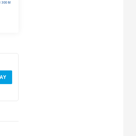
B 300 M
AY