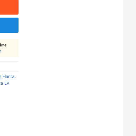
line
h
 Elanta
,
ta EV