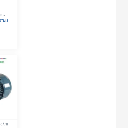
ẦNG
 STM 3
 CÁNH