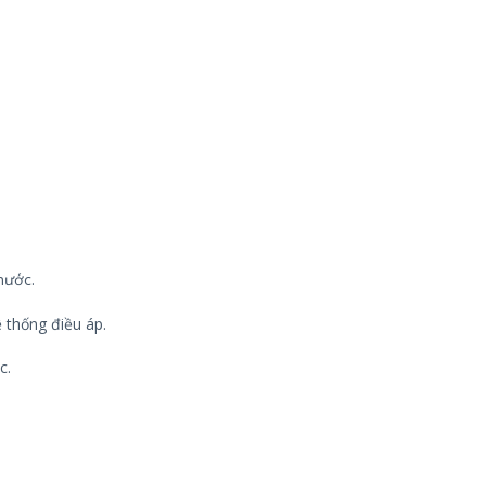
nước.
 thống điều áp.
c.