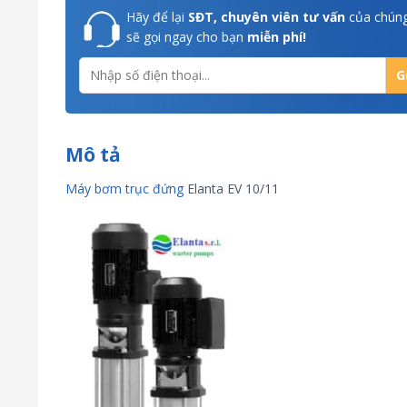
Hãy để lại
SĐT, chuyên viên tư vấn
của chúng
sẽ gọi ngay cho bạn
miễn phí!
Mô tả
Máy bơm trục đứng
Elanta EV 10/11