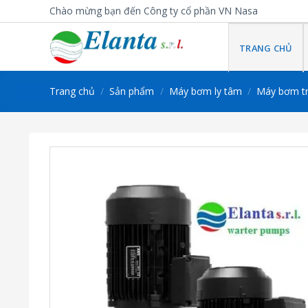
Skip
Chào mừng bạn đến Công ty cổ phần VN Nasa
to
content
TRANG CHỦ
Trang chủ
/
Sản phẩm
/
Máy bơm ly tâm
/
Máy bơm t