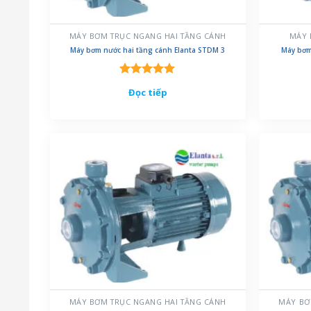
MÁY BƠM TRỤC NGANG HAI TẦNG CÁNH
MÁY 
Máy bơm nước hai tầng cánh Elanta STDM 3
Máy bơm
Được xếp
Đọc tiếp
hạng
5.00
5 sao
MÁY BƠM TRỤC NGANG HAI TẦNG CÁNH
MÁY BƠ