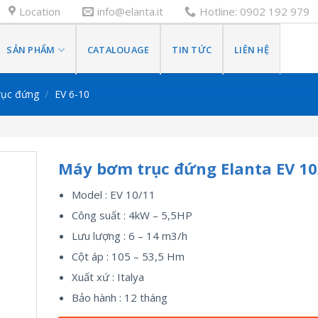
Location
info@elanta.it
Hotline: 0902 192 979
SẢN PHẨM
CATALOUAGE
TIN TỨC
LIÊN HỆ
rục đứng
/
EV 6-10
Máy bơm trục đứng Elanta EV 10
Model : EV 10/11
Công suất : 4kW – 5,5HP
Lưu lượng : 6 – 14 m3/h
Cột áp : 105 – 53,5 Hm
Xuất xứ : Italya
Bảo hành : 12 tháng