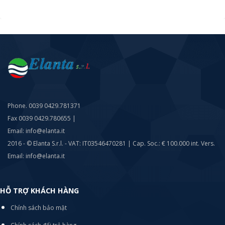
Phone. 0039 0429.781371
Fax 0039 0429.780655 |
Email: info@elanta.it
2016 - © Elanta S.r.l. - VAT: IT03546470281 | Cap. Soc.: € 100.000 int. Vers.
Email: info@elanta.it
HỖ TRỢ KHÁCH HÀNG
Chính sách bảo mật