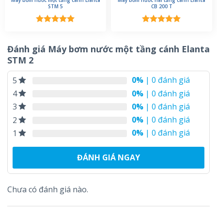
STM 5
CB 200 T
Được xếp
Được xếp
hạng
5.00
hạng
5.00
5 sao
5 sao
Đánh giá Máy bơm nước một tầng cánh Elanta
STM 2
0%
| 0 đánh giá
5
0%
| 0 đánh giá
4
0%
| 0 đánh giá
3
0%
| 0 đánh giá
2
0%
| 0 đánh giá
1
ĐÁNH GIÁ NGAY
Chưa có đánh giá nào.