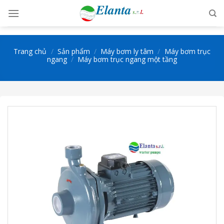
Skip
to
content
Trang chủ
/
Sản phẩm
/
Máy bơm ly tâm
/
Máy bơm trục
ngang
/
Máy bơm trục ngang một tầng