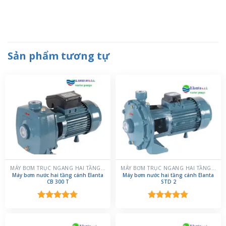
Sản phẩm tương tự
MÁY BƠM TRỤC NGANG HAI TẦNG CÁNH
MÁY BƠM TRỤC NGANG HAI TẦNG CÁNH
Máy bơm nước hai tầng cánh Elanta
Máy bơm nước hai tầng cánh Elanta
CB 300 T
STD 2
Được xếp
Được xếp
hạng
5.00
hạng
5.00
5 sao
5 sao