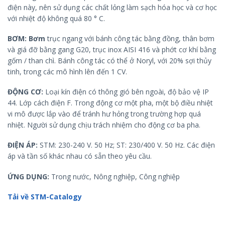
điện này, nên sử dụng các chất lỏng làm sạch hóa học và cơ học
với nhiệt độ không quá 80 ° C.
BƠM: Bơm
trục ngang với bánh công tác bằng đồng, thân bơm
và giá đỡ bằng gang G20, trục inox AISI 416 và phớt cơ khí bằng
gốm / than chì. Bánh công tác có thể ở Noryl, với 20% sợi thủy
tinh, trong các mô hình lên đến 1 CV.
ĐỘNG CƠ:
Loại kín điện có thông gió bên ngoài, độ bảo vệ IP
44. Lớp cách điện F. Trong động cơ một pha, một bộ điều nhiệt
vi mô được lắp vào để tránh hư hỏng trong trường hợp quá
nhiệt. Người sử dụng chịu trách nhiệm cho động cơ ba pha.
ĐIỆN ÁP:
STM: 230-240 V. 50 Hz; ST: 230/400 V. 50 Hz. Các điện
áp và tần số khác nhau có sẵn theo yêu cầu.
ỨNG DỤNG:
Trong nước, Nông nghiệp, Công nghiệp
Tải về STM-Catalogy