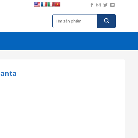
Tìm
kiếm:
lanta