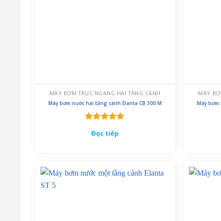
MÁY BƠM TRỤC NGANG HAI TẦNG CÁNH
MÁY BƠ
Máy bơm nước hai tầng cánh Elanta CB 300 M
Máy bơm 
Được xếp
Đọc tiếp
hạng
5.00
5 sao