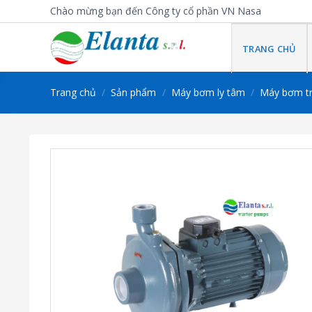
Skip
Chào mừng bạn đến Công ty cổ phần VN Nasa
to
content
TRANG CHỦ
Trang chủ
/
Sản phẩm
/
Máy bơm ly tâm
/
Máy bơm t