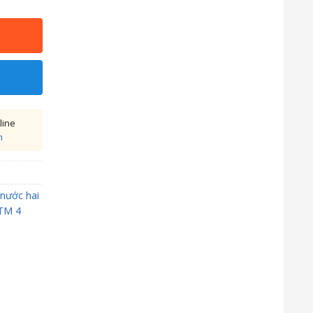
line
h
nước hai
STM 4