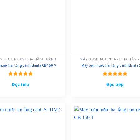
M TRỤC NGANG HAI TẦNG CÁNH
MÁY BƠM TRỤC NGANG HAI TẦNG
nước hai tầng cánh Elanta CB 150 M
Máy bơm nước hai tầng cánh Elanta 
Được xếp
Được xếp
Đọc tiếp
Đọc tiếp
hạng
5.00
hạng
5.00
5 sao
5 sao