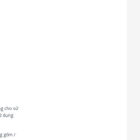
ng cho sử
sử dụng
ng gốm /