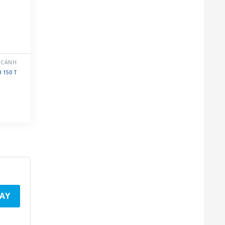
 CÁNH
B 150 T
AY