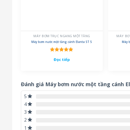
MÁY BƠM TRỤC NGANG MỘT TẦNG
MÁY BƠ
Máy bơm nước một tầng cánh Elanta ST 5
Máy 
Được xếp
Đọc tiếp
hạng
5.00
5 sao
Đánh giá Máy bơm nước một tầng cánh E
5
4
3
2
1