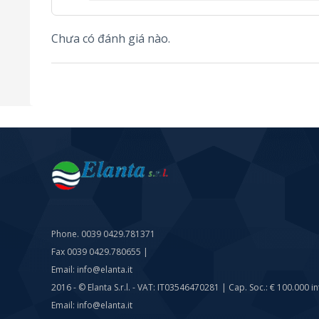
Chưa có đánh giá nào.
Phone. 0039 0429.781371
Fax 0039 0429.780655 |
Email: info@elanta.it
2016 - © Elanta S.r.l. - VAT: IT03546470281 | Cap. Soc.: € 100.000 int
Email: info@elanta.it