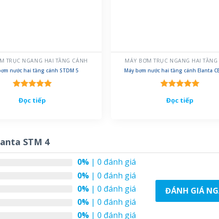
M TRỤC NGANG HAI TẦNG CÁNH
MÁY BƠM TRỤC NGANG HAI TẦNG
bơm nước hai tầng cánh STDM 5
Máy bơm nước hai tầng cánh Elanta C
Được xếp
Được xếp
Đọc tiếp
Đọc tiếp
hạng
5.00
hạng
5.00
5 sao
5 sao
lanta STM 4
0%
| 0 đánh giá
0%
| 0 đánh giá
0%
| 0 đánh giá
ĐÁNH GIÁ NG
0%
| 0 đánh giá
0%
| 0 đánh giá