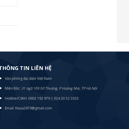
THÔNG TIN LIÊN HỆ
Văn phòng đại diện Việt Nam
Miền Bắc:
31 ngõ 109 Sở Thượng, P Hoàng Mai, TP Hà Nội
Hotline/CSKH: 0902 192 979 | 024 33 52 3333
Email: Nasa2979@gmail.com