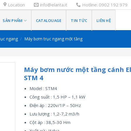
Location
info@elanta.it
Hotline: 0902 192 979
SẢN PHẨM
CATALOUAGE
TIN TỨC
LIÊN HỆ
rục ngang
/
Máy bơm trục ngang một tầng
Máy bơm nước một tầng cánh E
STM 4
Model : STM4
Công suất : 1,5 HP – 1,1 kW
Điện áp : 220v/1P – 50Hz
Lưu lượng : 1,2-7,2 m3/h
Cột áp : 38,5-30 Hm
Xuất xứ : Italya