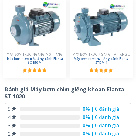
5 sao
MÁY BƠM TRỤC NGANG MỘT TẦNG
MÁY BƠM TRỤC NGANG HAI TẦNG CÁNH
Máy bơm nước một tầng cánh Elanta
Máy bơm nước hai tầng cánh Elanta
SC 150 M
STDM 4
Được xếp
Được xếp
hạng
5.00
hạng
5.00
5 sao
5 sao
Đánh giá Máy bơm chìm giếng khoan Elanta
ST 1020
0%
| 0 đánh giá
5
0%
| 0 đánh giá
4
0%
| 0 đánh giá
3
0%
| 0 đánh giá
2