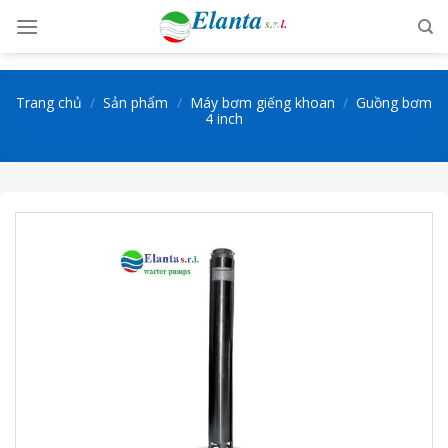
Skip
to
content
Trang chủ
/
Sản phẩm
/
Máy bơm giếng khoan
/
Guồng bơm
4 inch