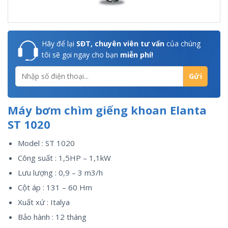
Hãy để lại
SĐT, chuyên viên tư vấn
của chúng
tôi sẽ gọi ngay cho bạn
miễn phí!
Máy bơm chìm giếng khoan Elanta
ST 1020
Model : ST 1020
Công suất : 1,5HP – 1,1kW
Lưu lượng : 0,9 – 3 m3/h
Cột áp : 131 – 60 Hm
Xuất xứ : Italya
Bảo hành : 12 tháng