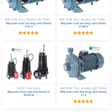
MÁY BƠM TRỤC NGANG HAI TẦNG CÁNH
MÁY BƠM TRỤC NGANG HAI TẦNG CÁNH
Máy bơm nước hai tầng cánh Elanta
Máy bơm nước hai tầng cánh Elanta
STD 4
STDM 3
Được xếp
Được xếp
hạng
5.00
hạng
5.00
5 sao
5 sao
NƯỚC THẢI SẠCH
MÁY BƠM TRỤC NGANG MỘT TẦNG
Máy bơm chìm nước thải Elanta FL
Máy bơm nước một tầng cánh Elanta
80/40 M
ST 8
Được xếp
hạng
5.00