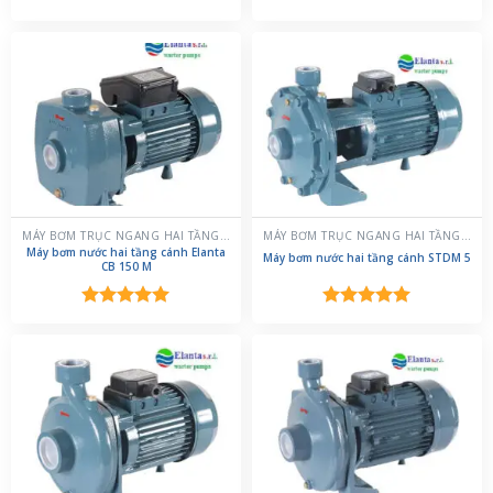
Được xếp
Được xếp
hạng
5.00
hạng
5.00
5 sao
5 sao
MÁY BƠM TRỤC NGANG HAI TẦNG CÁNH
MÁY BƠM TRỤC NGANG HAI TẦNG CÁNH
Máy bơm nước hai tầng cánh Elanta
Máy bơm nước hai tầng cánh STDM 5
CB 150 M
Được xếp
Được xếp
hạng
5.00
hạng
5.00
5 sao
5 sao