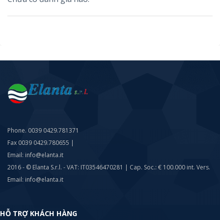
Phone. 0039 0429.781371
Fax 0039 0429.780655 |
Email: info@elanta.it
2016 - © Elanta S.r.l. - VAT: IT03546470281 | Cap. Soc.: € 100.000 int. Vers.
Email: info@elanta.it
HỖ TRỢ KHÁCH HÀNG