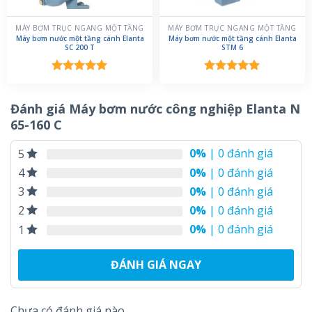
MÁY BƠM TRỤC NGANG MỘT TẦNG
MÁY BƠM TRỤC NGANG MỘT TẦNG
Máy bơm nước một tầng cánh Elanta
Máy bơm nước một tầng cánh Elanta
SC 200 T
STM 6
Được xếp
Được xếp
hạng
5.00
hạng
5.00
5 sao
5 sao
Đánh giá Máy bơm nước công nghiệp Elanta N
65-160 C
0%
| 0 đánh giá
5
0%
| 0 đánh giá
4
0%
| 0 đánh giá
3
0%
| 0 đánh giá
2
0%
| 0 đánh giá
1
ĐÁNH GIÁ NGAY
Chưa có đánh giá nào.