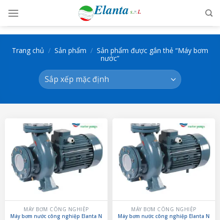
Skip
to
content
Trang chủ
/
Sản phẩm
/
Sản phẩm được gắn thẻ “Máy bơm
nước”
MÁY BƠM CÔNG NGHIỆP
MÁY BƠM CÔNG NGHIỆP
Máy bơm nước công nghiệp Elanta N
Máy bơm nước công nghiệp Elanta N