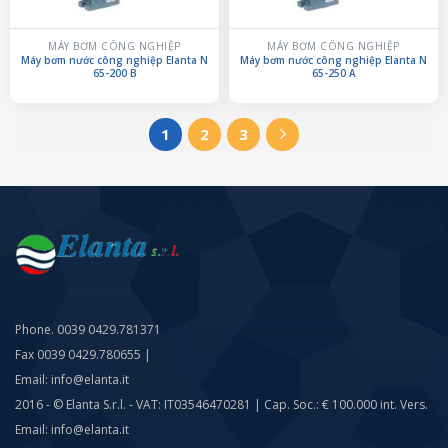
MÁY BƠM CÔNG NGHIỆP
MÁY BƠM CÔNG NGHIỆP
Máy bơm nước công nghiệp Elanta N
Máy bơm nước công nghiệp Elanta N
65-200 B
65-250 A
1
2
3
Phone. 0039 0429.781371
Fax 0039 0429.780655 |
Email: info@elanta.it
2016 - © Elanta S.r.l. - VAT: IT03546470281 | Cap. Soc.: € 100.000 int. Vers.
Email: info@elanta.it