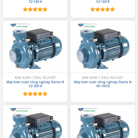
32-160 A
32-160 B
Được xếp
Được xếp
hạng
5.00
hạng
5.00
5 sao
5 sao
MÁY BƠM CÔNG NGHIỆP
MÁY BƠM CÔNG NGHIỆP
Máy bơm nước công nghiệp Elanta N
Máy bơm nước công nghiệp Elanta N
32-200 A
40-160 B
Được xếp
hạng
5.00
5 sao