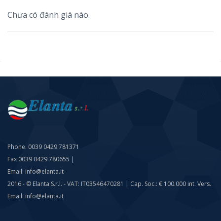
Chưa có đánh giá nào.
Phone. 0039 0429.781371
Fax 0039 0429.780655 |
Email: info@elanta.it
2016 - © Elanta S.r.l. - VAT: IT03546470281 | Cap. Soc.: € 100.000 int. Vers.
Email: info@elanta.it