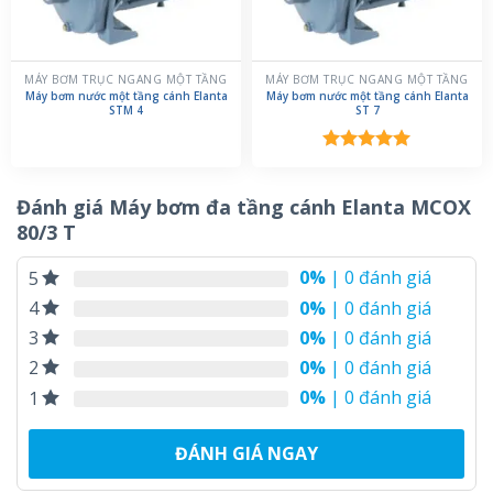
MÁY BƠM TRỤC NGANG MỘT TẦNG
MÁY BƠM TRỤC NGANG MỘT TẦNG
Máy bơm nước một tầng cánh Elanta
Máy bơm nước một tầng cánh Elanta
STM 4
ST 7
Được xếp
hạng
5.00
5 sao
Đánh giá Máy bơm đa tầng cánh Elanta MCOX
80/3 T
0%
| 0 đánh giá
5
0%
| 0 đánh giá
4
0%
| 0 đánh giá
3
0%
| 0 đánh giá
2
0%
| 0 đánh giá
1
ĐÁNH GIÁ NGAY