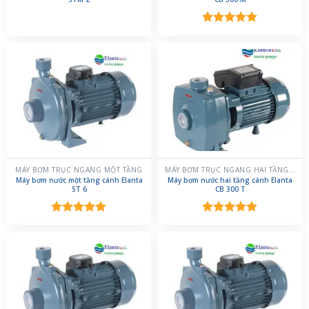
Được xếp
hạng
5.00
5 sao
MÁY BƠM TRỤC NGANG MỘT TẦNG
MÁY BƠM TRỤC NGANG HAI TẦNG CÁNH
Máy bơm nước một tầng cánh Elanta
Máy bơm nước hai tầng cánh Elanta
ST 6
CB 300 T
Được xếp
Được xếp
hạng
5.00
hạng
5.00
5 sao
5 sao