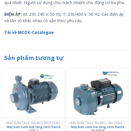
quá nhiệt. Người sử dụng chịu trách nhiệm cho động cơ ba pha.
ĐIỆN ÁP:
M: 230-240 V. 50 Hz; T: 230/400 V. 50 Hz. Các điện áp
và tần số khác nhau có sẵn theo yêu cầu.
Tải về MCOX-Catalogue
Sản phẩm tương tự
MÁY BƠM TRỤC NGANG MỘT TẦNG
MÁY BƠM TRỤC NGANG HAI TẦNG CÁNH
Máy bơm nước một tầng cánh Elanta
Máy bơm nước hai tầng cánh Elanta
STM 2
CB 300 M