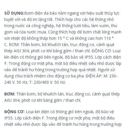
SỬ DỤNG:
Bơm điện đa bào nằm ngang với hiệu suất thủy lực
tuyệt vời và độ im lặng tốt. Thích hợp cho các hệ thống nhỏ
trong nước và công nghiệp, hệ thống tưới tiêu, làm vườn, thu
gom và rửa nước mưa. Cũng thích hợp để bơm chất lỏng mạnh
với nhiệt độ không thấp hơn 15 ° C và không cao hơn 110 °
C. BƠM: Thân bơm, bộ khuếch tán, trục động cơ, cánh quạt
thép AISI 304, phớt cơ khí bằng gốm / than chì. ĐỘNG CƠ: Loại
kín điện có thông gió bên ngoài, độ bảo vệ IP55. Lớp cách điện
F. Trong động cơ một pha, một bộ điều nhiệt siêu nhỏ được lắp
vào để tránh hư hỏng trong trường hợp quá nhiệt. Người sử
dụng chịu trách nhiệm cho động cơ ba pha. ĐIỆN ÁP: M: 230-
240 V. 50 Hz; T: 230/400 V. 50 Hz.
BƠM:
Thân bơm, bộ khuếch tán, trục động cơ, cánh quạt thép
AISI 304, phớt cơ khí bằng gốm / than chì.
ĐỘNG CƠ:
Loại kín điện có thông gió bên ngoài, độ bảo vệ
IP55. Lớp cách điện F. Trong động cơ một pha, một bộ điều
nhiệt siêu nhỏ được lắp vào để tránh hư hỏng trong trường hợp