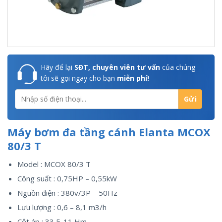
Hãy để lại
SĐT, chuyên viên tư vấn
của chúng
tôi sẽ gọi ngay cho bạn
miễn phí!
Máy bơm đa tầng cánh Elanta MCOX
80/3 T
Model : MCOX 80/3 T
Công suất : 0,75HP – 0,55kW
Nguồn điện : 380v/3P – 50Hz
Lưu lượng : 0,6 – 8,1 m3/h
Cột áp : 33,5-11 Hm