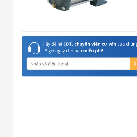
Hãy để lại
SĐT, chuyên viên tư vấn
của chúng
sẽ gọi ngay cho bạn
miễn phí!