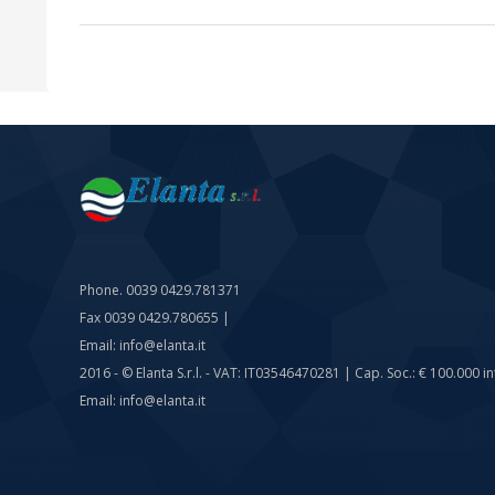
Phone. 0039 0429.781371
Fax 0039 0429.780655 |
Email: info@elanta.it
2016 - © Elanta S.r.l. - VAT: IT03546470281 | Cap. Soc.: € 100.000 int
Email: info@elanta.it