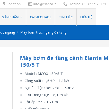
Location
info@elanta.it
Hotline: 0902 192 979
SẢN PHẨM
CATALOUAGE
TIN TỨC
LIÊN HỆ
rục ngang
/
Máy bơm trục ngang đa tầng
Máy bơm đa tầng cánh Elanta 
150/5 T
Model : MCOX 150/5 T
Công suất : 1,5HP – 1,1kW
Nguồn điện : 380v/3P – 50Hz
Lưu lượng : 0,6 – 8,1 m3/h
Cột áp : 56 – 18 Hm
Xuất xứ : Italya