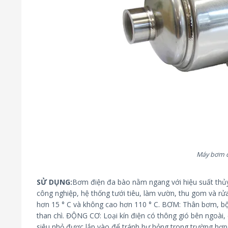
Máy bơm đ
SỬ DỤNG:
Bơm điện đa bào nằm ngang với hiệu suất thủy 
công nghiệp, hệ thống tưới tiêu, làm vườn, thu gom và r
hơn 15 ° C và không cao hơn 110 ° C. BƠM: Thân bơm, bộ 
than chì. ĐỘNG CƠ: Loại kín điện có thông gió bên ngoài,
siêu nhỏ được lắp vào để tránh hư hỏng trong trường hợp