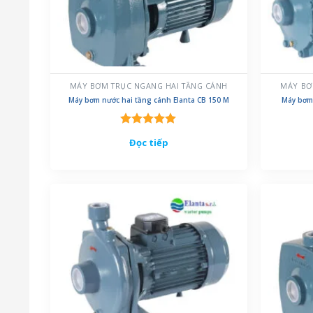
MÁY BƠM TRỤC NGANG HAI TẦNG CÁNH
MÁY BƠ
Máy bơm nước hai tầng cánh Elanta CB 150 M
Máy bơm 
Được xếp
Đọc tiếp
hạng
5.00
5 sao