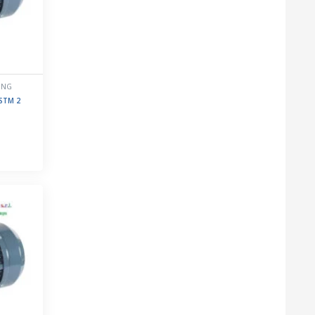
ẦNG
 STM 2