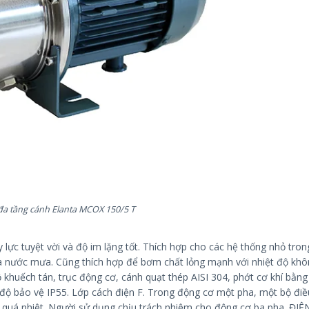
a tầng cánh Elanta MCOX 150/5 T
lực tuyệt vời và độ im lặng tốt. Thích hợp cho các hệ thống nhỏ tro
ửa nước mưa. Cũng thích hợp để bơm chất lỏng mạnh với nhiệt độ khô
khuếch tán, trục động cơ, cánh quạt thép AISI 304, phớt cơ khí bằng
 độ bảo vệ IP55. Lớp cách điện F. Trong động cơ một pha, một bộ điề
 quá nhiệt. Người sử dụng chịu trách nhiệm cho động cơ ba pha. ĐIỆ