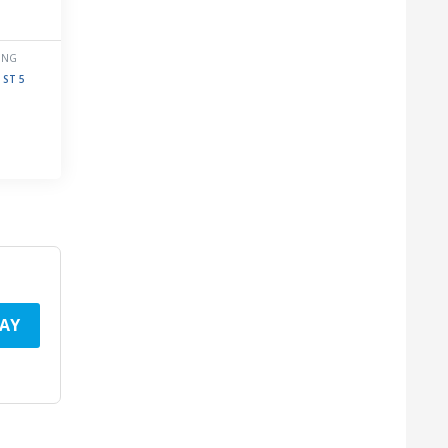
ẦNG
 ST 5
AY