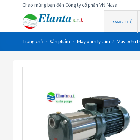
Skip
Chào mừng bạn đến Công ty cổ phần VN Nasa
to
content
TRANG CHỦ
Trang chủ
/
Sản phẩm
/
Máy bơm ly tâm
/
Máy bơm t