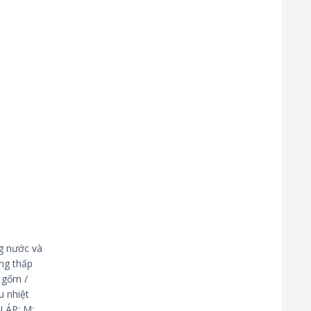
ng nước và
ng thấp
 gốm /
u nhiệt
N ÁP: M: