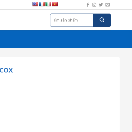
Tìm
kiếm:
MCOX