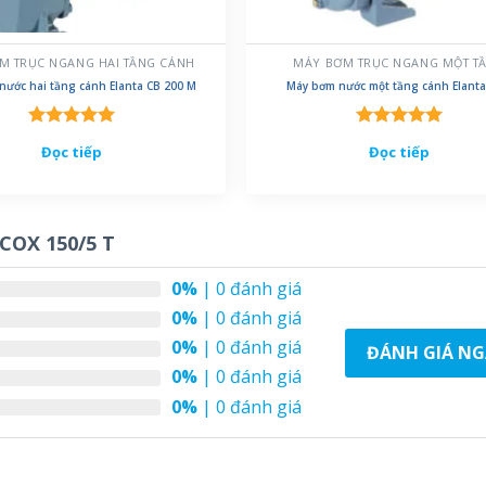
M TRỤC NGANG HAI TẦNG CÁNH
MÁY BƠM TRỤC NGANG MỘT T
nước hai tầng cánh Elanta CB 200 M
Máy bơm nước một tầng cánh Elanta
Được xếp
Được xếp
Đọc tiếp
Đọc tiếp
hạng
5.00
hạng
5.00
5 sao
5 sao
COX 150/5 T
0%
| 0 đánh giá
0%
| 0 đánh giá
0%
| 0 đánh giá
ĐÁNH GIÁ NG
0%
| 0 đánh giá
0%
| 0 đánh giá