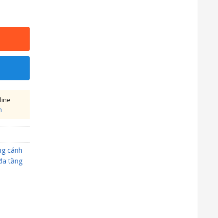
line
h
ng cánh
a tầng