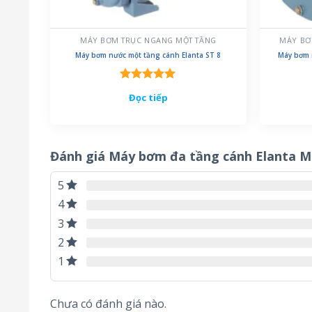
MÁY BƠM TRỤC NGANG MỘT TẦNG
MÁY BƠ
Máy bơm nước một tầng cánh Elanta ST 8
Máy bơm 
Được xếp
Đọc tiếp
hạng
5.00
5 sao
Đánh giá Máy bơm đa tầng cánh Elanta M
5
4
3
2
1
Chưa có đánh giá nào.