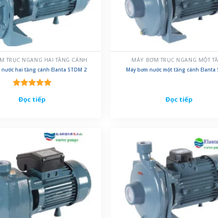
M TRỤC NGANG HAI TẦNG CÁNH
MÁY BƠM TRỤC NGANG MỘT T
nước hai tầng cánh Elanta STDM 2
Máy bơm nước một tầng cánh Elanta
Được xếp
Đọc tiếp
Đọc tiếp
hạng
5.00
5 sao