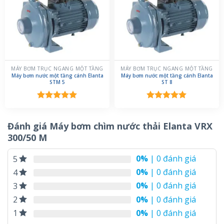
MÁY BƠM TRỤC NGANG MỘT TẦNG
MÁY BƠM TRỤC NGANG MỘT TẦNG
Máy bơm nước một tầng cánh Elanta
Máy bơm nước một tầng cánh Elanta
STM 5
ST 8
Được xếp
Được xếp
hạng
5.00
hạng
5.00
5 sao
5 sao
Đánh giá Máy bơm chìm nước thải Elanta VRX
300/50 M
0%
| 0 đánh giá
5
0%
| 0 đánh giá
4
0%
| 0 đánh giá
3
0%
| 0 đánh giá
2
0%
| 0 đánh giá
1