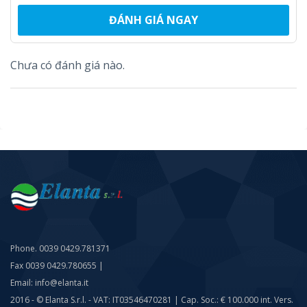
ĐÁNH GIÁ NGAY
Chưa có đánh giá nào.
Phone. 0039 0429.781371
Fax 0039 0429.780655 |
Email: info@elanta.it
2016 - © Elanta S.r.l. - VAT: IT03546470281 | Cap. Soc.: € 100.000 int. Vers.