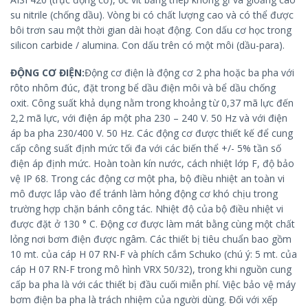
su nitrile (chống dầu). Vòng bi có chất lượng cao và có thể được
bôi trơn sau một thời gian dài hoạt động. Con dấu cơ học trong
silicon carbide / alumina. Con dấu trên có một môi (dầu-para).
ĐỘNG CƠ ĐIỆN:
Động cơ điện là động cơ 2 pha hoặc ba pha với
rôto nhôm đúc, đặt trong bể dầu điện môi và bể dầu chống
oxit. Công suất khả dụng nằm trong khoảng từ 0,37 mã lực đến
2,2 mã lực, với điện áp một pha 230 – 240 V. 50 Hz và với điện
áp ba pha 230/400 V. 50 Hz. Các động cơ được thiết kế để cung
cấp công suất định mức tối đa với các biến thể +/- 5% tần số
điện áp định mức. Hoàn toàn kín nước, cách nhiệt lớp F, độ bảo
vệ IP 68. Trong các động cơ một pha, bộ điều nhiệt an toàn vi
mô được lắp vào để tránh làm hỏng động cơ khó chịu trong
trường hợp chặn bánh công tác. Nhiệt độ của bộ điều nhiệt vi
được đặt ở 130 ° C. Động cơ được làm mát bằng cùng một chất
lỏng nơi bơm điện được ngâm. Các thiết bị tiêu chuẩn bao gồm
10 mt. của cáp H 07 RN-F và phích cắm Schuko (chú ý: 5 mt. của
cáp H 07 RN-F trong mô hình VRX 50/32), trong khi nguồn cung
cấp ba pha là với các thiết bị đầu cuối miễn phí. Việc bảo vệ máy
bơm điện ba pha là trách nhiệm của người dùng. Đối với xếp