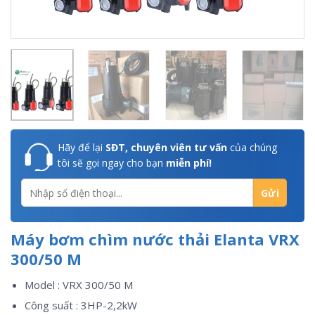
Hãy để lại
SĐT, chuyên viên tư vấn
của chúng
tôi sẽ gọi ngay cho bạn
miễn phí!
Máy bơm chìm nước thải Elanta VRX
300/50 M
Model : VRX 300/50 M
Công suất : 3HP-2,2kW