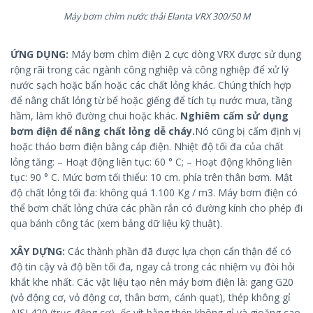
Máy bơm chìm nước thải Elanta VRX 300/50 M
ỨNG DỤNG:
Máy bơm chìm điện 2 cực dòng VRX được sử dụng
rộng rãi trong các ngành công nghiệp và công nghiệp để xử lý
nước sạch hoặc bẩn hoặc các chất lỏng khác. Chúng thích hợp
để nâng chất lỏng từ bể hoặc giếng để tích tụ nước mưa, tầng
hầm, làm khô đường chui hoặc khác.
Nghiêm cấm sử dụng
bơm điện để nâng chất lỏng dễ cháy.
Nó cũng bị cấm định vị
hoặc tháo bơm điện bằng cáp điện. Nhiệt độ tối đa của chất
lỏng tăng: – Hoạt động liên tục: 60 ° C; – Hoạt động không liên
tục: 90 ° C. Mức bơm tối thiểu: 10 cm. phía trên thân bơm. Mật
độ chất lỏng tối đa: không quá 1.100 Kg / m3. Máy bơm điện có
thể bơm chất lỏng chứa các phần rắn có đường kính cho phép đi
qua bánh công tác (xem bảng dữ liệu kỹ thuật).
XÂY DỰNG:
Các thành phần đã được lựa chọn cẩn thận để có
độ tin cậy và độ bền tối đa, ngay cả trong các nhiệm vụ đòi hỏi
khắt khe nhất. Các vật liệu tạo nên máy bơm điện là: gang G20
(vỏ động cơ, vỏ động cơ, thân bơm, cánh quạt), thép không gỉ
AISI 420 (trục động cơ), ốc vít bằng thép không gỉ và gioăng cao