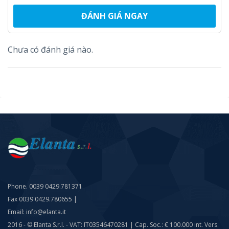
ĐÁNH GIÁ NGAY
Chưa có đánh giá nào.
Phone. 0039 0429.781371
Fax 0039 0429.780655 |
Email: info@elanta.it
2016 - © Elanta S.r.l. - VAT: IT03546470281 | Cap. Soc.: € 100.000 int. Vers.