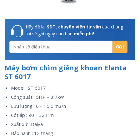
Hãy để lại
SĐT, chuyên viên tư vấn
của chúng
tôi sẽ gọi ngay cho bạn
miễn phí!
Máy bơm chìm giếng khoan Elanta
ST 6017
Model : ST 6017
Công suất : 5HP – 3,7kW
Lưu lượng : 6 – 15,6 m3/h
Cột áp : 90 – 32 Hm
Xuất xứ : Italya
Bảo hành : 12 tháng