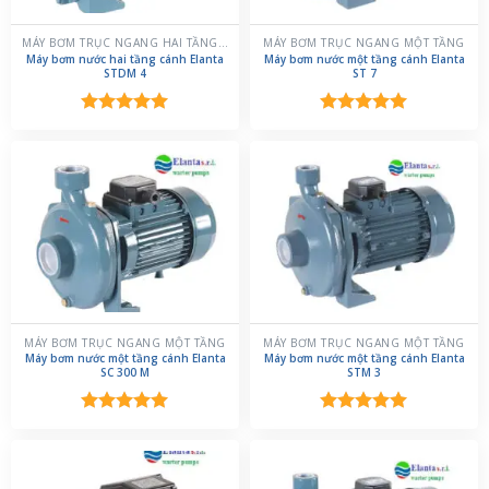
MÁY BƠM TRỤC NGANG HAI TẦNG CÁNH
MÁY BƠM TRỤC NGANG MỘT TẦNG
Máy bơm nước hai tầng cánh Elanta
Máy bơm nước một tầng cánh Elanta
STDM 4
ST 7
Được xếp
Được xếp
hạng
5.00
hạng
5.00
5 sao
5 sao
MÁY BƠM TRỤC NGANG MỘT TẦNG
MÁY BƠM TRỤC NGANG MỘT TẦNG
Máy bơm nước một tầng cánh Elanta
Máy bơm nước một tầng cánh Elanta
SC 300 M
STM 3
Được xếp
Được xếp
hạng
5.00
hạng
5.00
5 sao
5 sao