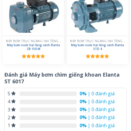
MÁY BƠM TRỤC NGANG HAI TẦNG CÁNH
MÁY BƠM TRỤC NGANG HAI TẦNG CÁNH
Máy bơm nước hai tầng cánh Elanta
Máy bơm nước hai tầng cánh Elanta
CB 150 M
STD 4
Được xếp
Được xếp
hạng
5.00
hạng
5.00
5 sao
5 sao
Đánh giá Máy bơm chìm giếng khoan Elanta
ST 6017
0%
| 0 đánh giá
5
0%
| 0 đánh giá
4
0%
| 0 đánh giá
3
0%
| 0 đánh giá
2
0%
| 0 đánh giá
1