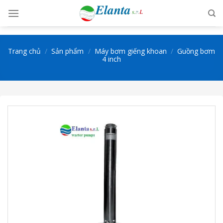
Skip
to
content
Trang chủ
/
Sản phẩm
/
Máy bơm giếng khoan
/
Guồng bơm
4 inch