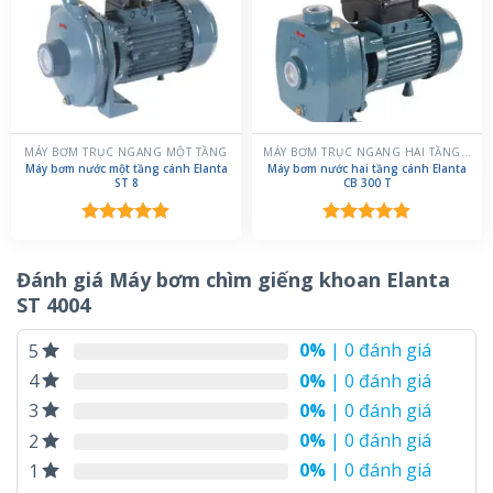
MÁY BƠM TRỤC NGANG MỘT TẦNG
MÁY BƠM TRỤC NGANG HAI TẦNG CÁNH
Máy bơm nước một tầng cánh Elanta
Máy bơm nước hai tầng cánh Elanta
ST 8
CB 300 T
Được xếp
Được xếp
hạng
5.00
hạng
5.00
5 sao
5 sao
Đánh giá Máy bơm chìm giếng khoan Elanta
ST 4004
0%
| 0 đánh giá
5
0%
| 0 đánh giá
4
0%
| 0 đánh giá
3
0%
| 0 đánh giá
2
0%
| 0 đánh giá
1