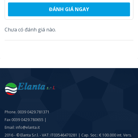
ĐÁNH GIÁ NGAY
Chưa có đánh giá nào.
Phone. 0039 0429.781371
Fax 0039 0429.780655 |
Email: info@elanta.it
2016 - © Elanta S.r.l. - VAT: IT03546470281 | Cap. Soc.: € 100.000 int. Vers.