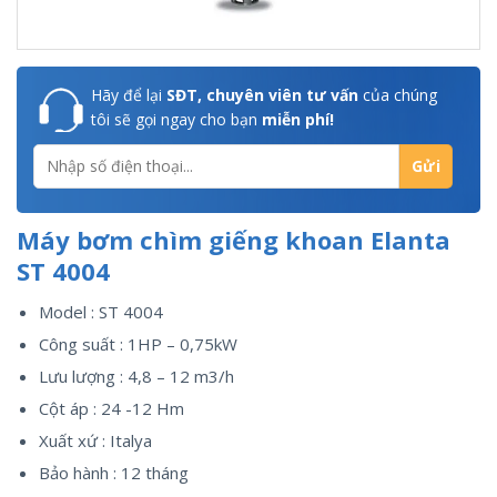
Hãy để lại
SĐT, chuyên viên tư vấn
của chúng
tôi sẽ gọi ngay cho bạn
miễn phí!
Máy bơm chìm giếng khoan Elanta
ST 4004
Model : ST 4004
Công suất : 1HP – 0,75kW
Lưu lượng : 4,8 – 12 m3/h
Cột áp : 24 -12 Hm
Xuất xứ : Italya
Bảo hành : 12 tháng