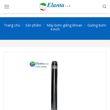
Skip
to
content
Trang chủ
/
Sản phẩm
/
Máy bơm giếng khoan
/
Guồng bơm
4 inch