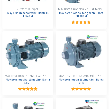
NƯỚC THẢI SẠCH
MÁY BƠM TRỤC NGANG HAI TẦNG CÁNH
Máy bơm chìm nước thải Elanta FL
Máy bơm nước hai tầng cánh Elanta
80/40 M
CB 300 M
Được xếp
hạng
5.00
5 sao
MÁY BƠM TRỤC NGANG HAI TẦNG CÁNH
MÁY BƠM TRỤC NGANG MỘT TẦNG
Máy bơm nước hai tầng cánh Elanta
Máy bơm nước một tầng cánh Elanta
STD 4
ST 5
Được xếp
Được xếp
hạng
5.00
hạng
5.00
5 sao
5 sao