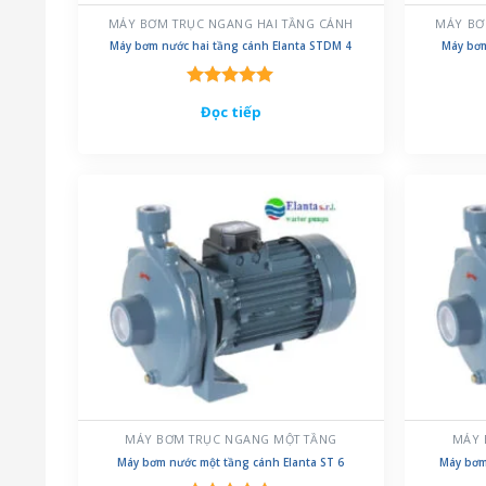
MÁY BƠM TRỤC NGANG HAI TẦNG CÁNH
MÁY BƠ
Máy bơm nước hai tầng cánh Elanta STDM 4
Máy bơm
Được xếp
Đọc tiếp
hạng
5.00
5 sao
MÁY BƠM TRỤC NGANG MỘT TẦNG
MÁY 
Máy bơm nước một tầng cánh Elanta ST 6
Máy bơm