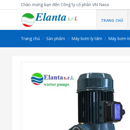
Skip
Chào mừng bạn đến Công ty cổ phần VN Nasa
to
content
TRANG CHỦ
Trang chủ
/
Sản phẩm
/
Máy bơm ly tâm
/
Máy bơm t