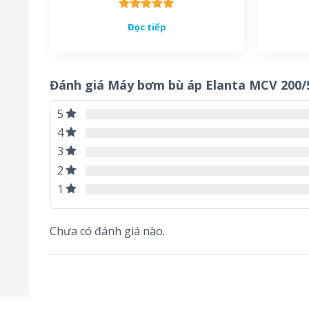
Được xếp
Đọc tiếp
hạng
5.00
5 sao
Đánh giá Máy bơm bù áp Elanta MCV 200/
5
4
3
2
1
Chưa có đánh giá nào.