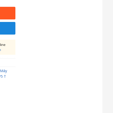
line
h
Máy
/5 T