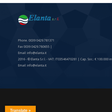
Phone. 0039 0429.781371
Fax 0039 0429.780655 |
Email: info@elanta.it
2016 - © Elanta S.r.l. - VAT: IT03546470281 | Cap. Soc.: € 100.000 int
Email: info@elanta.it
Translate »