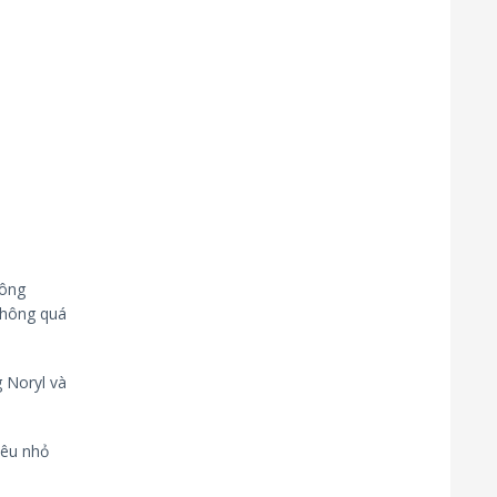
công
 không quá
 Noryl và
iêu nhỏ