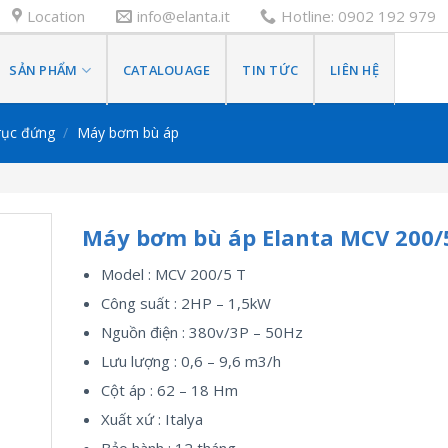
Location
info@elanta.it
Hotline: 0902 192 979
SẢN PHẨM
CATALOUAGE
TIN TỨC
LIÊN HỆ
rục đứng
/
Máy bơm bù áp
Máy bơm bù áp Elanta MCV 200/
Model : MCV 200/5 T
Công suất : 2HP – 1,5kW
Nguồn điện : 380v/3P – 50Hz
Lưu lượng : 0,6 – 9,6 m3/h
Cột áp : 62 – 18 Hm
Xuất xứ : Italya