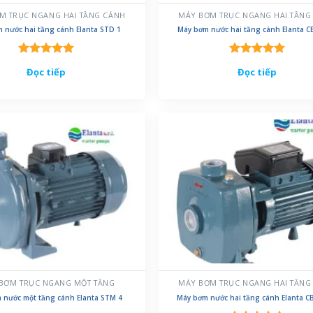
M TRỤC NGANG HAI TẦNG CÁNH
MÁY BƠM TRỤC NGANG HAI TẦNG
 nước hai tầng cánh Elanta STD 1
Máy bơm nước hai tầng cánh Elanta C
Được xếp
Được xếp
Đọc tiếp
Đọc tiếp
hạng
5.00
hạng
5.00
5 sao
5 sao
BƠM TRỤC NGANG MỘT TẦNG
MÁY BƠM TRỤC NGANG HAI TẦNG
 nước một tầng cánh Elanta STM 4
Máy bơm nước hai tầng cánh Elanta C