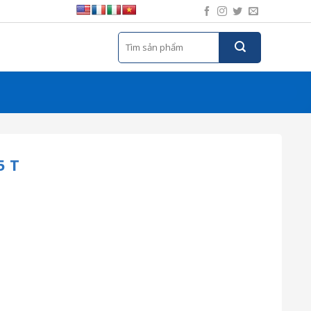
Tìm
kiếm:
5 T