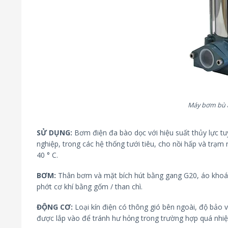
Máy bơm bù á
SỬ DỤNG:
Bơm điện đa bào dọc với hiệu suất thủy lực tu
nghiệp, trong các hệ thống tưới tiêu, cho nồi hấp và trạ
40 ° C.
BƠM:
Thân bơm và mặt bích hút bằng gang G20, áo khoác 
phớt cơ khí bằng gốm / than chì.
ĐỘNG CƠ:
Loại kín điện có thông gió bên ngoài, độ bảo 
được lắp vào để tránh hư hỏng trong trường hợp quá nhiệ