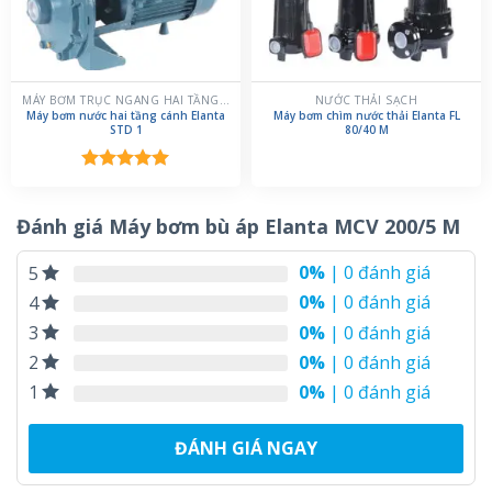
MÁY BƠM TRỤC NGANG HAI TẦNG CÁNH
NƯỚC THẢI SẠCH
Máy bơm nước hai tầng cánh Elanta
Máy bơm chìm nước thải Elanta FL
STD 1
80/40 M
Được xếp
hạng
5.00
5 sao
Đánh giá Máy bơm bù áp Elanta MCV 200/5 M
0%
| 0 đánh giá
5
0%
| 0 đánh giá
4
0%
| 0 đánh giá
3
0%
| 0 đánh giá
2
0%
| 0 đánh giá
1
ĐÁNH GIÁ NGAY