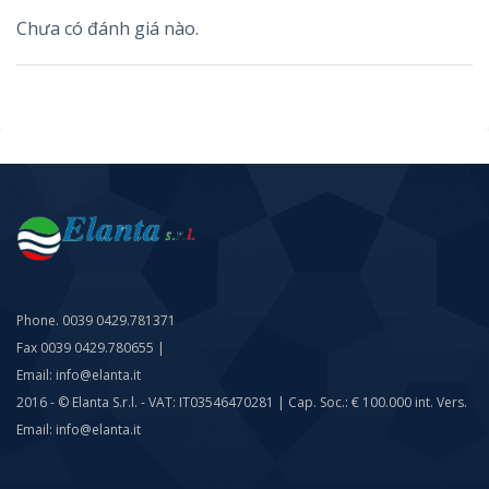
Chưa có đánh giá nào.
Phone. 0039 0429.781371
Fax 0039 0429.780655 |
Email: info@elanta.it
2016 - © Elanta S.r.l. - VAT: IT03546470281 | Cap. Soc.: € 100.000 int. Vers.
Email: info@elanta.it