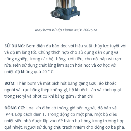
Máy bơm bù áp Elanta MCV 200/5 M
SỬ DỤNG:
Bơm điện đa bào dọc với hiệu suất thủy lực tuyệt vời
và độ im lặng tốt. Chúng thích hợp cho sử dụng dân dụng và
công nghiệp, trong các hệ thống tưới tiêu, cho nồi hấp và trạm
rửa. Nên sử dụng chất lỏng làm sạch hóa học và cơ học với
nhiệt độ không quá 40 ° C.
BƠM:
Thân bơm và mặt bích hút bằng gang G20, áo khoác
ngoài và trục bằng thép không gỉ, bộ khuếch tán và cánh quạt
trong Noryl và phớt cơ khí bằng gốm / than chì.
ĐỘNG CƠ:
Loại kín điện có thông gió bên ngoài, độ bảo vệ
IP44. Lớp cách điện F. Trong động cơ một pha, một bộ điều
nhiệt siêu nhỏ được lắp vào để tránh hư hỏng trong trường hợp
quá nhiệt. Người sử dụng chịu trách nhiệm cho động cơ ba pha.