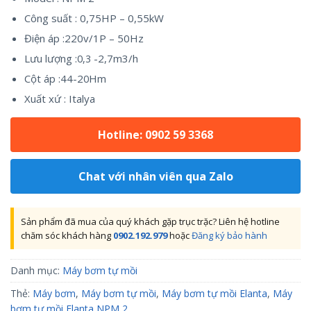
Công suất : 0,75HP – 0,55kW
Điện áp :220v/1P – 50Hz
Lưu lượng :
-2,7m3/h
0,3
Cột áp :44-2
Hm
0
Xuất xứ : Italya
Hotline: 0902 59 3368
Chat với nhân viên qua Zalo
Sản phẩm đã mua của quý khách gặp trục trặc? Liên hệ hotline
chăm sóc khách hàng
0902.192.979
hoặc
Đăng ký bảo hành
Danh mục:
Máy bơm tự mồi
Thẻ:
Máy bơm
,
Máy bơm tự mồi
,
Máy bơm tự mồi Elanta
,
Máy
bơm tự mồi Elanta NPM 2