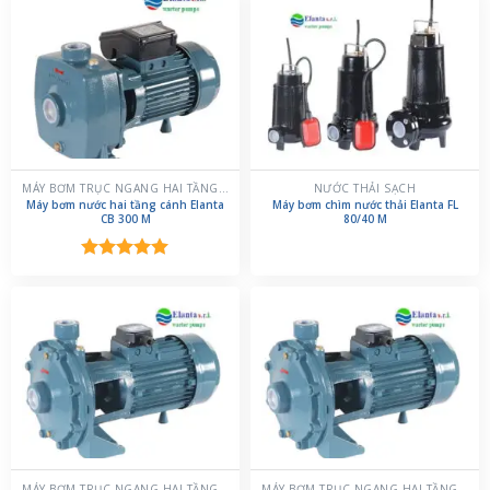
MÁY BƠM TRỤC NGANG HAI TẦNG CÁNH
NƯỚC THẢI SẠCH
Máy bơm nước hai tầng cánh Elanta
Máy bơm chìm nước thải Elanta FL
CB 300 M
80/40 M
Được xếp
hạng
5.00
5 sao
MÁY BƠM TRỤC NGANG HAI TẦNG CÁNH
MÁY BƠM TRỤC NGANG HAI TẦNG CÁNH