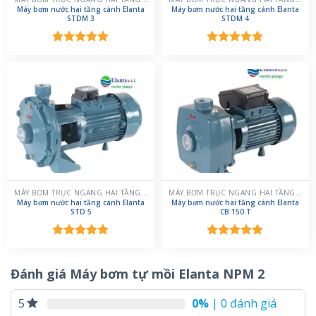
Máy bơm nước hai tầng cánh Elanta
Máy bơm nước hai tầng cánh Elanta
STDM 3
STDM 4
Được xếp
Được xếp
hạng
5.00
hạng
5.00
5 sao
5 sao
MÁY BƠM TRỤC NGANG HAI TẦNG CÁNH
MÁY BƠM TRỤC NGANG HAI TẦNG CÁNH
Máy bơm nước hai tầng cánh Elanta
Máy bơm nước hai tầng cánh Elanta
STD 5
CB 150 T
Được xếp
Được xếp
hạng
5.00
hạng
5.00
5 sao
5 sao
Đánh giá Máy bơm tự mồi Elanta NPM 2
0%
| 0 đánh giá
5