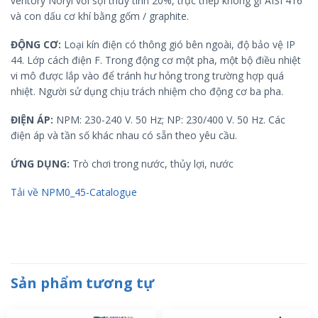
ventory Noryl với sợi thủy tinh 20%, trục thép không gỉ AISI 416
và con dấu cơ khí bằng gốm / graphite.
ĐỘNG CƠ:
Loại kín điện có thông gió bên ngoài, độ bảo vệ IP
44. Lớp cách điện F. Trong động cơ một pha, một bộ điều nhiệt
vi mô được lắp vào để tránh hư hỏng trong trường hợp quá
nhiệt. Người sử dụng chịu trách nhiệm cho động cơ ba pha.
ĐIỆN ÁP:
NPM: 230-240 V. 50 Hz; NP: 230/400 V. 50 Hz. Các
điện áp và tần số khác nhau có sẵn theo yêu cầu.
ỨNG DỤNG:
Trò chơi trong nước, thủy lợi, nước
Tải về NPM0_45-Catalogụe
Sản phẩm tương tự