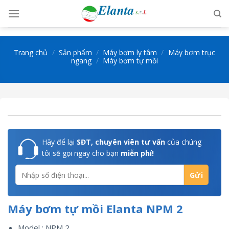
Skip
to
content
Trang chủ
/
Sản phẩm
/
Máy bơm ly tâm
/
Máy bơm trục
ngang
/
Máy bơm tự mồi
Hãy để lại
SĐT, chuyên viên tư vấn
của chúng
tôi sẽ gọi ngay cho bạn
miễn phí!
Máy bơm tự mồi Elanta NPM 2
Model : NPM 2