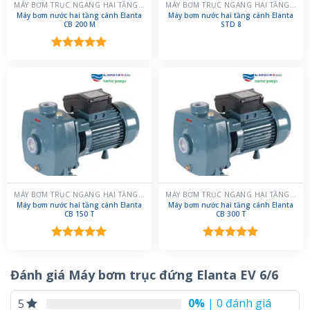
MÁY BƠM TRỤC NGANG HAI TẦNG CÁNH
MÁY BƠM TRỤC NGANG HAI TẦNG CÁNH
Máy bơm nước hai tầng cánh Elanta
Máy bơm nước hai tầng cánh Elanta
CB 200 M
STD 8
Được xếp
hạng
5.00
5 sao
MÁY BƠM TRỤC NGANG HAI TẦNG CÁNH
MÁY BƠM TRỤC NGANG HAI TẦNG CÁNH
Máy bơm nước hai tầng cánh Elanta
Máy bơm nước hai tầng cánh Elanta
CB 150 T
CB 300 T
Được xếp
Được xếp
hạng
5.00
hạng
5.00
5 sao
5 sao
Đánh giá Máy bơm trục đứng Elanta EV 6/6
0%
| 0 đánh giá
5