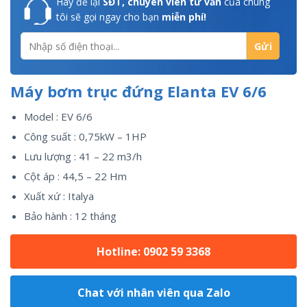
Hãy để lại
SĐT, chuyên viên tư vấn
của chúng
tôi sẽ gọi ngay cho bạn
miễn phí!
Máy bơm trục đứng Elanta EV 6/6
Model : EV 6/6
Công suất : 0,75kW – 1HP
Lưu lượng : 41 – 22 m3/h
Cột áp : 44,5 – 22 Hm
Xuất xứ : Italya
Bảo hành : 12 tháng
Hotline: 0902 59 3368
Chat với nhân viên qua Zalo