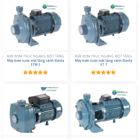
MÁY BƠM TRỤC NGANG MỘT TẦNG
MÁY BƠM TRỤC NGANG MỘT TẦNG
Máy bơm nước một tầng cánh Elanta
Máy bơm nước một tầng cánh Elanta
STM 3
ST 7
Được xếp
Được xếp
hạng
5.00
hạng
5.00
5 sao
5 sao