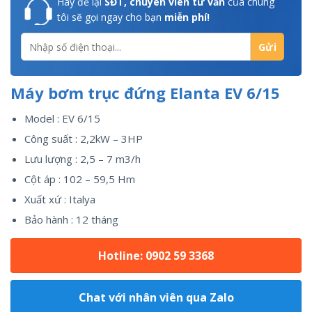
Hãy để lại
SĐT, chuyên viên tư vấn
của chúng
tôi sẽ gọi ngay cho bạn
miễn phí!
Máy bơm trục đứng Elanta EV 6/15
Model : EV 6/15
Công suất : 2,2kW – 3HP
Lưu lượng : 2,5 – 7 m3/h
Cột áp : 102 – 59,5 Hm
Xuất xứ : Italya
Bảo hành : 12 tháng
Hotline: 0902 59 3368
Chat với nhân viên qua Zalo