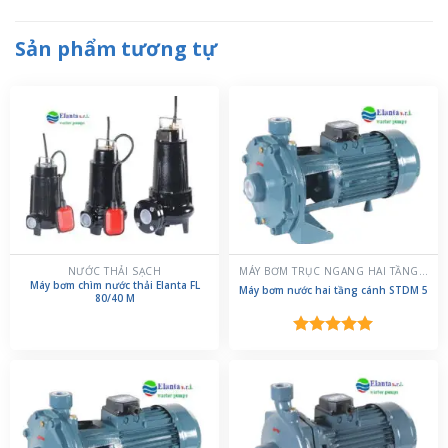
Sản phẩm tương tự
NƯỚC THẢI SẠCH
MÁY BƠM TRỤC NGANG HAI TẦNG CÁNH
Máy bơm chìm nước thải Elanta FL
Máy bơm nước hai tầng cánh STDM 5
80/40 M
Được xếp
hạng
5.00
5 sao