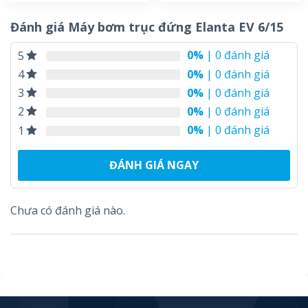
hạng
5.00
hạng
5.00
5 sao
5 sao
Đánh giá Máy bơm trục đứng Elanta EV 6/15
0%
| 0 đánh giá
5
0%
| 0 đánh giá
4
0%
| 0 đánh giá
3
0%
| 0 đánh giá
2
0%
| 0 đánh giá
1
ĐÁNH GIÁ NGAY
Chưa có đánh giá nào.