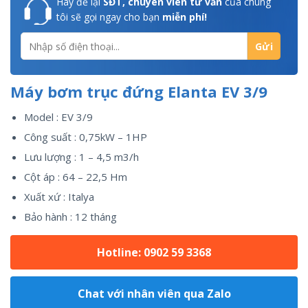
Hãy để lại
SĐT, chuyên viên tư vấn
của chúng
tôi sẽ gọi ngay cho bạn
miễn phí!
Máy bơm trục đứng Elanta EV 3/9
Model : EV 3/9
Công suất : 0,75kW – 1HP
Lưu lượng : 1 – 4,5 m3/h
Cột áp : 64 – 22,5 Hm
Xuất xứ : Italya
Bảo hành : 12 tháng
Hotline: 0902 59 3368
Chat với nhân viên qua Zalo