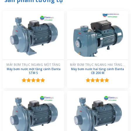
MÁY BƠM TRỤC NGANG MỘT TẦNG
MÁY BƠM TRỤC NGANG HAI TẦNG CÁNH
Máy bơm nước một tầng cánh Elanta
Máy bơm nước hai tầng cánh Elanta
STM 5
CB 200 M
Được xếp
Được xếp
hạng
5.00
hạng
5.00
5 sao
5 sao