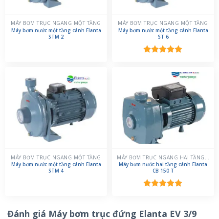
MÁY BƠM TRỤC NGANG MỘT TẦNG
MÁY BƠM TRỤC NGANG MỘT TẦNG
Máy bơm nước một tầng cánh Elanta
Máy bơm nước một tầng cánh Elanta
STM 2
ST 6
Được xếp
hạng
5.00
5 sao
MÁY BƠM TRỤC NGANG MỘT TẦNG
MÁY BƠM TRỤC NGANG HAI TẦNG CÁNH
Máy bơm nước một tầng cánh Elanta
Máy bơm nước hai tầng cánh Elanta
STM 4
CB 150 T
Được xếp
hạng
5.00
5 sao
Đánh giá Máy bơm trục đứng Elanta EV 3/9