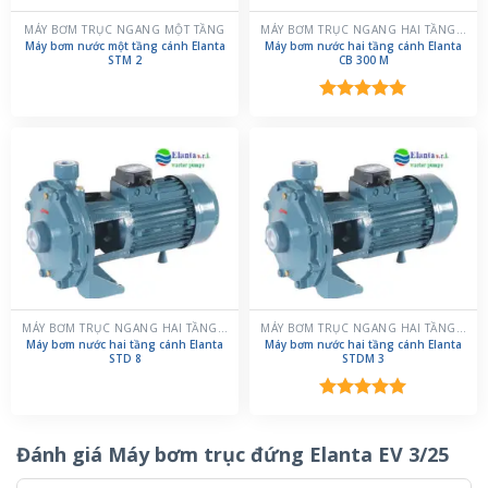
MÁY BƠM TRỤC NGANG MỘT TẦNG
MÁY BƠM TRỤC NGANG HAI TẦNG CÁNH
Máy bơm nước một tầng cánh Elanta
Máy bơm nước hai tầng cánh Elanta
STM 2
CB 300 M
Được xếp
hạng
5.00
5 sao
MÁY BƠM TRỤC NGANG HAI TẦNG CÁNH
MÁY BƠM TRỤC NGANG HAI TẦNG CÁNH
Máy bơm nước hai tầng cánh Elanta
Máy bơm nước hai tầng cánh Elanta
STD 8
STDM 3
Được xếp
hạng
5.00
5 sao
Đánh giá Máy bơm trục đứng Elanta EV 3/25