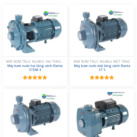
MÁY BƠM TRỤC NGANG HAI TẦNG CÁNH
MÁY BƠM TRỤC NGANG MỘT TẦNG
Máy bơm nước hai tầng cánh Elanta
Máy bơm nước một tầng cánh Elanta
STDM 4
ST 5
Được xếp
Được xếp
hạng
5.00
hạng
5.00
5 sao
5 sao