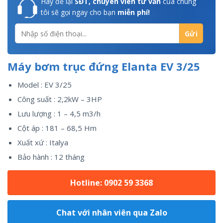
Hãy để lại
SĐT, chuyên viên tư vấn
của chúng
tôi sẽ gọi ngay cho bạn
miễn phí!
Máy bơm trục đứng Elanta EV 3/25
Model : EV 3/25
Công suất : 2,2kW – 3HP
Lưu lượng : 1 – 4,5 m3/h
Cột áp : 181 – 68,5 Hm
Xuất xứ : Italya
Bảo hành : 12 tháng
Hotline: 0902 59 3368
Chat với nhân viên qua Zalo