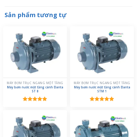
Sản phẩm tương tự
MÁY BƠM TRỤC NGANG MỘT TẦNG
MÁY BƠM TRỤC NGANG MỘT TẦNG
Máy bơm nước một tầng cánh Elanta
Máy bơm nước một tầng cánh Elanta
ST 8
STM 1
Được xếp
Được xếp
hạng
5.00
hạng
5.00
5 sao
5 sao