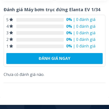
hạng
5.00
hạng
5.00
5 sao
5 sao
Đánh giá Máy bơm trục đứng Elanta EV 1/34
0%
| 0 đánh giá
5
0%
| 0 đánh giá
4
0%
| 0 đánh giá
3
0%
| 0 đánh giá
2
0%
| 0 đánh giá
1
ĐÁNH GIÁ NGAY
Chưa có đánh giá nào.