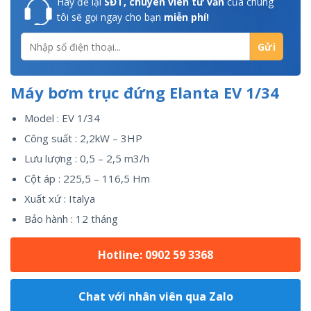
Hãy để lại
SĐT, chuyên viên tư vấn
của chúng
tôi sẽ gọi ngay cho bạn
miễn phí!
Máy bơm trục đứng Elanta EV 1/34
Model : EV 1/34
Công suất : 2,2kW – 3HP
Lưu lượng : 0,5 – 2,5 m3/h
Cột áp : 225,5 – 116,5 Hm
Xuất xứ : Italya
Bảo hành : 12 tháng
Hotline: 0902 59 3368
Chat với nhân viên qua Zalo