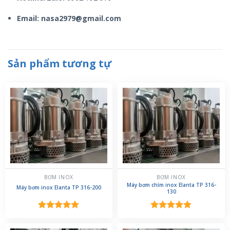
Email: nasa2979@gmail.com
Sản phẩm tương tự
BƠM INOX
BƠM INOX
Máy bơm chìm inox Elanta TP 316-
Máy bơm inox Elanta TP 316-200
130
Được xếp
Được xếp
hạng
5.00
hạng
5.00