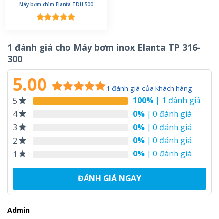
Máy bơm chìm Elanta TDH 500
Được xếp
hạng
5.00
5 sao
1 đánh giá cho
Máy bơm inox Elanta TP 316-
300
5.00
1
đánh giá của khách hàng
100%
| 1 đánh giá
5
5.00
1
trên 5
dựa trên
0%
| 0 đánh giá
4
đánh giá
0%
| 0 đánh giá
3
0%
| 0 đánh giá
2
0%
| 0 đánh giá
1
ĐÁNH GIÁ NGAY
Admin