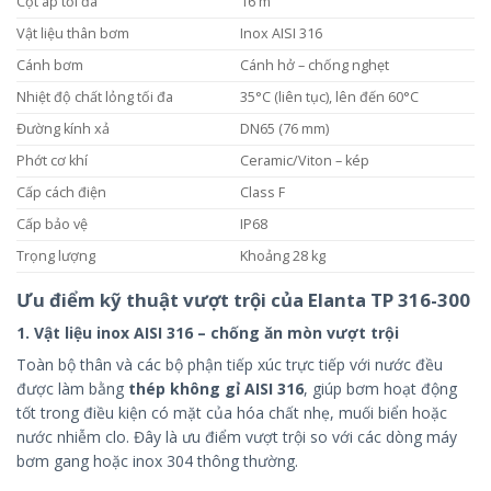
Cột áp tối đa
16 m
Vật liệu thân bơm
Inox AISI 316
Cánh bơm
Cánh hở – chống nghẹt
Nhiệt độ chất lỏng tối đa
35°C (liên tục), lên đến 60°C
Đường kính xả
DN65 (76 mm)
Phớt cơ khí
Ceramic/Viton – kép
Cấp cách điện
Class F
Cấp bảo vệ
IP68
Trọng lượng
Khoảng 28 kg
Ưu điểm kỹ thuật vượt trội của Elanta TP 316-300
1.
Vật liệu inox AISI 316 – chống ăn mòn vượt trội
Toàn bộ thân và các bộ phận tiếp xúc trực tiếp với nước đều
được làm bằng
thép không gỉ AISI 316
, giúp bơm hoạt động
tốt trong điều kiện có mặt của hóa chất nhẹ, muối biển hoặc
nước nhiễm clo. Đây là ưu điểm vượt trội so với các dòng máy
bơm gang hoặc inox 304 thông thường.