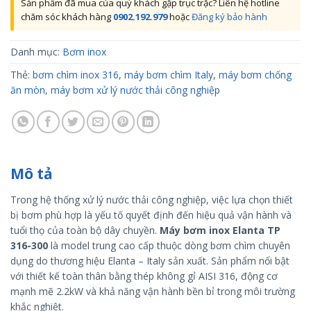
Sản phẩm đã mua của quý khách gặp trục trặc? Liên hệ hotline
chăm sóc khách hàng
0902.192.979
hoặc
Đăng ký bảo hành
Danh mục:
Bơm inox
Thẻ:
bơm chìm inox 316
,
máy bơm chìm Italy
,
máy bơm chống
ăn mòn
,
máy bơm xử lý nước thải công nghiệp
Mô tả
Trong hệ thống xử lý nước thải công nghiệp, việc lựa chọn thiết
bị bơm phù hợp là yếu tố quyết định đến hiệu quả vận hành và
tuổi thọ của toàn bộ dây chuyền.
Máy bơm inox Elanta TP
316-300
là model trung cao cấp thuộc dòng bơm chìm chuyên
dụng do thương hiệu Elanta – Italy sản xuất. Sản phẩm nổi bật
với thiết kế toàn thân bằng thép không gỉ AISI 316, động cơ
mạnh mẽ 2.2kW và khả năng vận hành bền bỉ trong môi trường
khắc nghiệt.