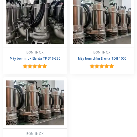
5 sao
5 sao
BƠM INOX
BƠM INOX
Máy bơm inox Elanta TP 316-550
Máy bơm chìm Elanta TDH 1000
Được xếp
Được xếp
hạng
5.00
hạng
5.00
5 sao
5 sao
BƠM INOX