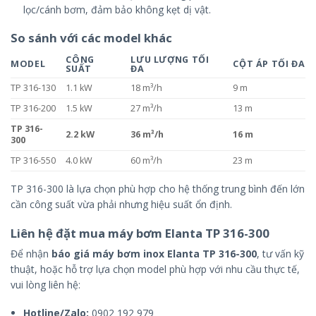
lọc/cánh bơm, đảm bảo không kẹt dị vật.
So sánh với các model khác
CÔNG
LƯU LƯỢNG TỐI
MODEL
CỘT ÁP TỐI ĐA
SUẤT
ĐA
TP 316-130
1.1 kW
18 m³/h
9 m
TP 316-200
1.5 kW
27 m³/h
13 m
TP 316-
2.2 kW
36 m³/h
16 m
300
TP 316-550
4.0 kW
60 m³/h
23 m
TP 316-300 là lựa chọn phù hợp cho hệ thống trung bình đến lớn
cần công suất vừa phải nhưng hiệu suất ổn định.
Liên hệ đặt mua máy bơm Elanta TP 316-300
Để nhận
báo giá máy bơm inox Elanta TP 316-300
, tư vấn kỹ
thuật, hoặc hỗ trợ lựa chọn model phù hợp với nhu cầu thực tế,
vui lòng liên hệ:
Hotline/Zalo:
0902 192 979