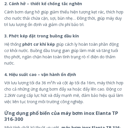
2.
Cánh hở – thiết kế chống tắc nghẽn
Cánh bơm dạng hở giúp giảm thiểu hiện tượng kẹt rác, thích hợp
cho nước thải chứa cặn, sợi, bùn nhẹ… Đồng thời, giúp máy duy
trì lưu lượng ổn định và giảm chi phí bảo trì.
3.
Phớt kép đặt trong buồng dầu kín
Hệ thống
phớt cơ khí kép
giúp cách ly hoàn toàn phần động
cơ khỏi nước. Buồng dầu trung gian giúp làm mát và tăng tuổi
thọ phớt, ngăn chặn hoàn toàn tình trạng rò rỉ điện do thấm
nước.
4.
Hiệu suất cao – vận hành ổn định
Với lưu lượng tối đa 36 m³/h và cột áp tối đa 16m, máy thích hợp
cho cả những ứng dụng bơm đẩy xa hoặc đẩy lên cao. Động cơ
2.2kW cung cấp lực hút và đẩy mạnh mẽ, đảm bảo hiệu quả làm
việc liên tục trong môi trường công nghiệp.
Ứng dụng phổ biến của máy bơm inox Elanta TP
316-300
Nhờ tính chất kỹ thuật ưu việt,
máy bơm inox Elanta TP 316-