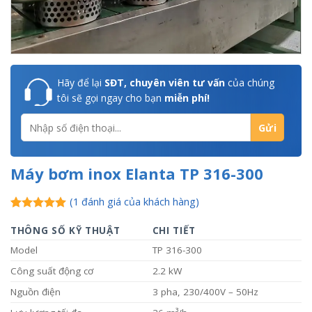
Hãy để lại
SĐT, chuyên viên tư vấn
của chúng
tôi sẽ gọi ngay cho bạn
miễn phí!
Máy bơm inox Elanta TP 316-300
(
1
đánh giá của khách hàng)
5.00
1
trên 5
dựa trên
THÔNG SỐ KỸ THUẬT
CHI TIẾT
đánh giá
Model
TP 316-300
Công suất động cơ
2.2 kW
Nguồn điện
3 pha, 230/400V – 50Hz