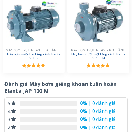
5 sao
5 sao
MÁY BƠM TRỤC NGANG HAI TẦNG CÁNH
MÁY BƠM TRỤC NGANG MỘT TẦNG
Máy bơm nước hai tầng cánh Elanta
Máy bơm nước một tầng cánh Elanta
STD 5
SC 150 M
Được xếp
Được xếp
hạng
5.00
hạng
5.00
5 sao
5 sao
Đánh giá Máy bơm giếng khoan tuần hoàn
Elanta JAP 100 M
0%
| 0 đánh giá
5
0%
| 0 đánh giá
4
0%
| 0 đánh giá
3
0%
| 0 đánh giá
2