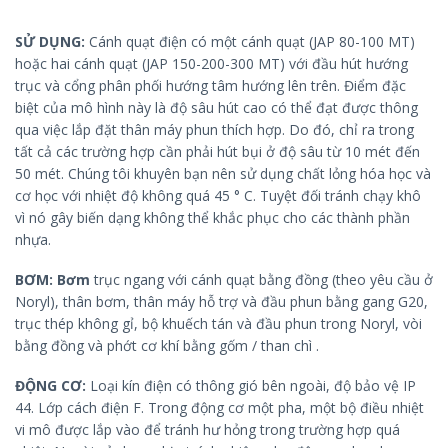
SỬ DỤNG:
Cánh quạt điện có một cánh quạt (JAP 80-100 MT)
hoặc hai cánh quạt (JAP 150-200-300 MT) với đầu hút hướng
trục và cổng phân phối hướng tâm hướng lên trên. Điểm đặc
biệt của mô hình này là độ sâu hút cao có thể đạt được thông
qua việc lắp đặt thân máy phun thích hợp. Do đó, chỉ ra trong
tất cả các trường hợp cần phải hút bụi ở độ sâu từ 10 mét đến
50 mét. Chúng tôi khuyên bạn nên sử dụng chất lỏng hóa học và
cơ học với nhiệt độ không quá 45 ° C. Tuyệt đối tránh chạy khô
vì nó gây biến dạng không thể khắc phục cho các thành phần
nhựa.
BƠM: Bơm
trục ngang với cánh quạt bằng đồng (theo yêu cầu ở
Noryl), thân bơm, thân máy hỗ trợ và đầu phun bằng gang G20,
trục thép không gỉ, bộ khuếch tán và đầu phun trong Noryl, vòi
bằng đồng và phớt cơ khí bằng gốm / than chì .
ĐỘNG CƠ:
Loại kín điện có thông gió bên ngoài, độ bảo vệ IP
44. Lớp cách điện F. Trong động cơ một pha, một bộ điều nhiệt
vi mô được lắp vào để tránh hư hỏng trong trường hợp quá