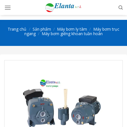
Skip
to
content
Trang chủ
/
Sản phẩm
/
Máy bơm ly tâm
/
Máy bơm trục
ngang
/
Máy bơm giếng khoan tuần hoàn