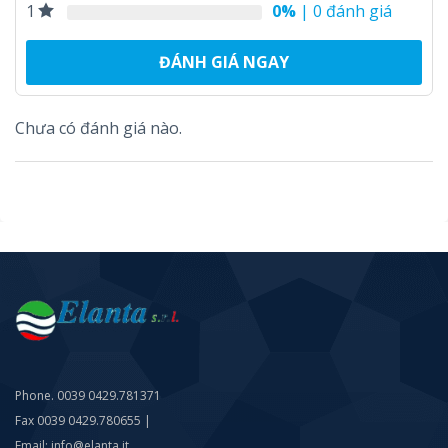
0%
| 0 đánh giá
1
ĐÁNH GIÁ NGAY
Chưa có đánh giá nào.
Phone. 0039 0429.781371
Fax 0039 0429.780655 |
Email: info@elanta.it