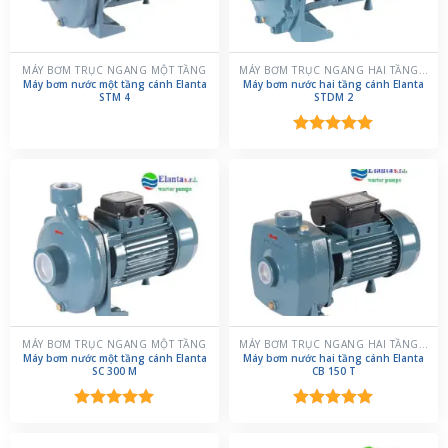
MÁY BƠM TRỤC NGANG MỘT TẦNG
MÁY BƠM TRỤC NGANG HAI TẦNG CÁNH
Máy bơm nước một tầng cánh Elanta
Máy bơm nước hai tầng cánh Elanta
STM 4
STDM 2
Được xếp
hạng
5.00
5 sao
MÁY BƠM TRỤC NGANG MỘT TẦNG
MÁY BƠM TRỤC NGANG HAI TẦNG CÁNH
Máy bơm nước một tầng cánh Elanta
Máy bơm nước hai tầng cánh Elanta
SC 300 M
CB 150 T
Được xếp
Được xếp
hạng
5.00
hạng
5.00