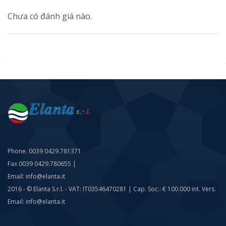
Chưa có đánh giá nào.
Phone. 0039 0429.781371
Fax 0039 0429.780655 |
Email: info@elanta.it
2016 - © Elanta S.r.l. - VAT: IT03546470281 | Cap. Soc.: € 100.000 int. Vers.
Email: info@elanta.it