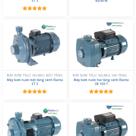
ST 3
80/40 M
Được xếp
hạng
5.00
5 sao
MÁY BƠM TRỤC NGANG MỘT TẦNG
MÁY BƠM TRỤC NGANG HAI TẦNG CÁNH
Máy bơm nước một tầng cánh Elanta
Máy bơm nước hai tầng cánh Elanta
ST 5
CB 150 T
Được xếp
Được xếp
hạng
5.00
hạng
5.00
5 sao
5 sao