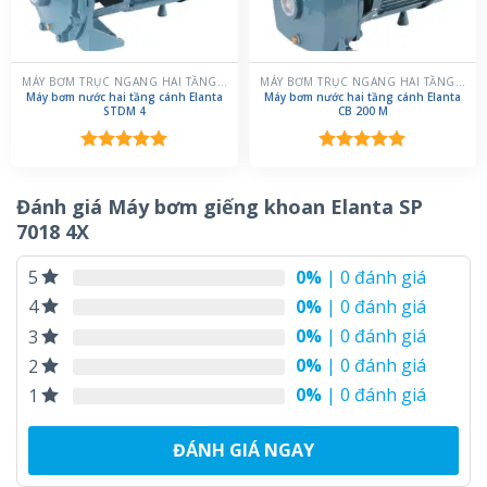
MÁY BƠM TRỤC NGANG HAI TẦNG CÁNH
MÁY BƠM TRỤC NGANG HAI TẦNG CÁNH
Máy bơm nước hai tầng cánh Elanta
Máy bơm nước hai tầng cánh Elanta
STDM 4
CB 200 M
Được xếp
Được xếp
hạng
5.00
hạng
5.00
5 sao
5 sao
Đánh giá Máy bơm giếng khoan Elanta SP
7018 4X
0%
| 0 đánh giá
5
0%
| 0 đánh giá
4
0%
| 0 đánh giá
3
0%
| 0 đánh giá
2
0%
| 0 đánh giá
1
ĐÁNH GIÁ NGAY