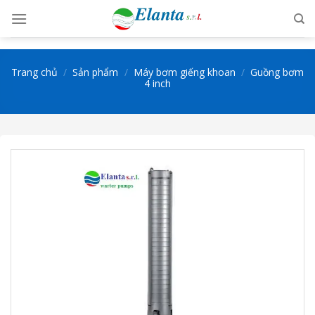
Skip
to
content
Trang chủ
/
Sản phẩm
/
Máy bơm giếng khoan
/
Guồng bơm
4 inch