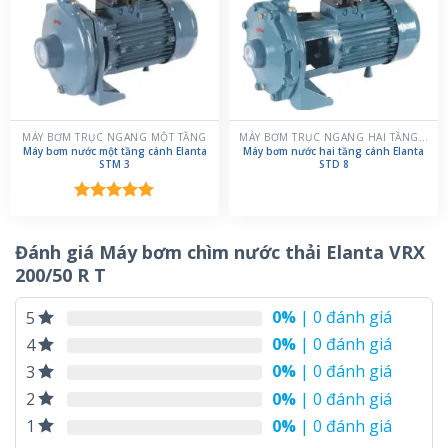
MÁY BƠM TRỤC NGANG MỘT TẦNG
MÁY BƠM TRỤC NGANG HAI TẦNG CÁNH
Máy bơm nước một tầng cánh Elanta
Máy bơm nước hai tầng cánh Elanta
STM 3
STD 8
Được xếp
hạng
5.00
5 sao
Đánh giá Máy bơm chìm nước thải Elanta VRX
200/50 R T
0%
| 0 đánh giá
5
0%
| 0 đánh giá
4
0%
| 0 đánh giá
3
0%
| 0 đánh giá
2
0%
| 0 đánh giá
1