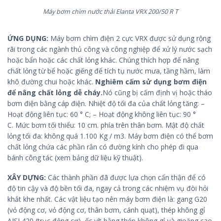
Máy bơm chìm nước thải Elanta VRX 200/50 R T
ỨNG DỤNG:
Máy bơm chìm điện 2 cực VRX được sử dụng rộng
rãi trong các ngành thủ công và công nghiệp để xử lý nước sạch
hoặc bẩn hoặc các chất lỏng khác. Chúng thích hợp để nâng
chất lỏng từ bể hoặc giếng để tích tụ nước mưa, tầng hầm, làm
khô đường chui hoặc khác.
Nghiêm cấm sử dụng bơm điện
để nâng chất lỏng dễ cháy.
Nó cũng bị cấm định vị hoặc tháo
bơm điện bằng cáp điện. Nhiệt độ tối đa của chất lỏng tăng: –
Hoạt động liên tục: 60 ° C; – Hoạt động không liên tục: 90 °
C. Mức bơm tối thiểu: 10 cm. phía trên thân bơm. Mật độ chất
lỏng tối đa: không quá 1.100 Kg / m3. Máy bơm điện có thể bơm
chất lỏng chứa các phần rắn có đường kính cho phép đi qua
bánh công tác (xem bảng dữ liệu kỹ thuật).
XÂY DỰNG:
Các thành phần đã được lựa chọn cẩn thận để có
độ tin cậy và độ bền tối đa, ngay cả trong các nhiệm vụ đòi hỏi
khắt khe nhất. Các vật liệu tạo nên máy bơm điện là: gang G20
(vỏ động cơ, vỏ động cơ, thân bơm, cánh quạt), thép không gỉ
AISI 420 (trục động cơ), ốc vít bằng thép không gỉ và gioăng cao