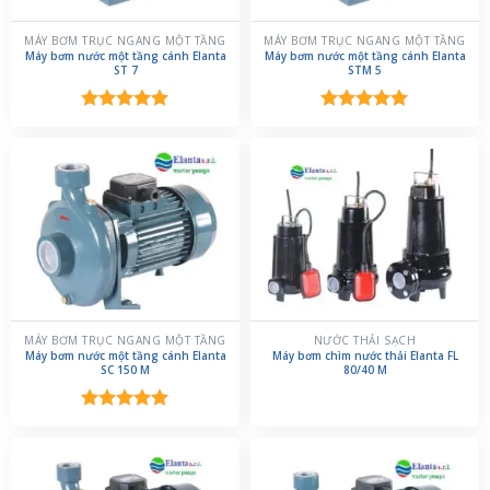
MÁY BƠM TRỤC NGANG MỘT TẦNG
MÁY BƠM TRỤC NGANG MỘT TẦNG
Máy bơm nước một tầng cánh Elanta
Máy bơm nước một tầng cánh Elanta
ST 7
STM 5
Được xếp
Được xếp
hạng
5.00
hạng
5.00
5 sao
5 sao
MÁY BƠM TRỤC NGANG MỘT TẦNG
NƯỚC THẢI SẠCH
Máy bơm nước một tầng cánh Elanta
Máy bơm chìm nước thải Elanta FL
SC 150 M
80/40 M
Được xếp
hạng
5.00
5 sao