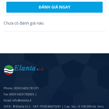
ĐÁNH GIÁ NGAY
Chưa có đánh giá nào.
Phone. 0039 0429.781371
Fax 0039 0429.780655 |
Email: info@elanta.it
2016 - © Elanta S.r.l. - VAT: IT03546470281 | Cap. Soc.: € 100.000 int. Vers.