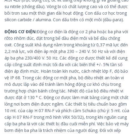
su nitrile (chống dầu). Vòng bi có chất lượng cao và có thể được
bôi trơn sau một thời gian dài hoạt động. Con dấu cơ học trong
silicon carbide / alumina. Con dấu trên có một môi (dầu-para).
ĐỘNG CƠ ĐIỆN:
Động cơ điện là động cơ 2 pha hoặc ba pha với
rôto nhôm đúc, đặt trong bể dầu điện môi và bể dầu chống
oxit. Công suất khả dụng nằm trong khoảng từ 0,37 mã lực đến
2,2 mã lực, với điện áp một pha 230 – 240 V. 50 Hz và với điện
áp ba pha 230/400 V. 50 Hz. Các động cơ được thiết kế để cung
cấp công suất định mức tối đa với các biến thể +/- 5% tần số
điện áp định mức. Hoàn toàn kín nước, cách nhiệt lớp F, độ bảo
vệ IP 68. Trong các động cơ một pha, bộ điều nhiệt an toàn vi
mô được lắp vào để tránh làm hỏng động cơ khó chịu trong
trường hợp chặn bánh công tác. Nhiệt độ của bộ điều nhiệt vi
được đặt ở 130 ° C. Động cơ được làm mát bằng cùng một chất
lỏng nơi bơm điện được ngâm. Các thiết bị tiêu chuẩn bao gồm
10 mt. của cáp H 07 RN-F và phích cắm Schuko (chú ý: 5 mt. của
cáp H 07 RN-F trong mô hình VRX 50/32), trong khi nguồn cung
cấp ba pha là với các thiết bị đầu cuối miễn phí. Việc bảo vệ máy
bơm điện ba pha là trách nhiệm của người dùng. Đối với xếp