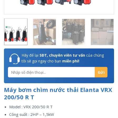
Hãy để lại
SĐT, chuyên viên tư vấn
của chúng
tôi sẽ gọi ngay cho bạn
miễn phí!
Máy bơm chìm nước thải Elanta VRX
200/50 R T
Model : VRX 200/50 R T
Công suất : 2HP – 1,5kW