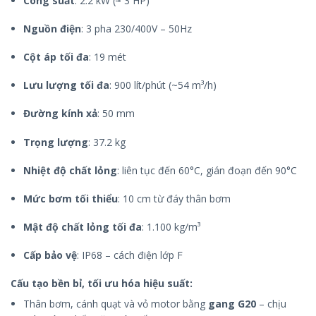
Công suất
: 2.2 kW (≈ 3 HP)
Nguồn điện
: 3 pha 230/400V – 50Hz
Cột áp tối đa
: 19 mét
Lưu lượng tối đa
: 900 lít/phút (~54 m³/h)
Đường kính xả
: 50 mm
Trọng lượng
: 37.2 kg
Nhiệt độ chất lỏng
: liên tục đến 60°C, gián đoạn đến 90°C
Mức bơm tối thiểu
: 10 cm từ đáy thân bơm
Mật độ chất lỏng tối đa
: 1.100 kg/m³
Cấp bảo vệ
: IP68 – cách điện lớp F
Cấu tạo bền bỉ, tối ưu hóa hiệu suất:
Thân bơm, cánh quạt và vỏ motor bằng
gang G20
– chịu