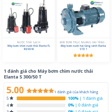
5 sao
5 sao
NƯỚC THẢI SẠCH
MÁY BƠM TRỤC NGANG HAI TẦNG CÁNH
Máy bơm chìm nước thải Elanta FL
Máy bơm nước hai tầng cánh Elanta
80/40 M
STD 1
Được xếp
hạng
5.00
5 sao
1 đánh giá cho
Máy bơm chìm nước thải
Elanta S 300/50 T
5.00
1
đánh giá của khách hàng
100%
| 1 đánh giá
5
5.00
1
trên 5
dựa trên
0%
| 0 đánh giá
4
đánh giá
0%
| 0 đánh giá
3