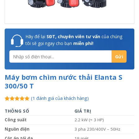
Hãy để lại
SĐT, chuyên viên tư vấn
của chúng
tôi sẽ gọi ngay cho bạn
miễn phí!
Máy bơm chìm nước thải Elanta S
300/50 T
(
1
đánh giá của khách hàng)
5.00
1
trên 5
dựa trên
THÔNG SỐ
GIÁ TRỊ
đánh giá
Công suất
2.2 kW (≈ 3 HP)
Nguồn điện
3 pha 230/400V – 50Hz
Cột áp tối đa
19 mét