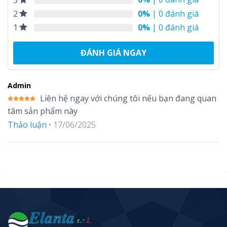
0%
| 0 đánh giá
2
0%
| 0 đánh giá
1
ĐÁNH GIÁ NGAY
Admin
Liên hệ ngay với chúng tôi nếu bạn đang quan
Được xếp
tâm sản phẩm này
hạng
5
5
sao
Thảo luận
•
17/06/2025