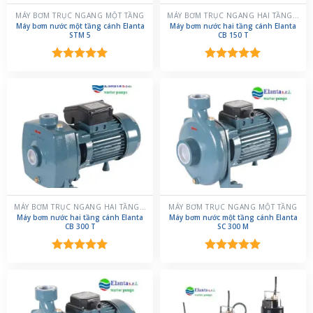
MÁY BƠM TRỤC NGANG MỘT TẦNG
MÁY BƠM TRỤC NGANG HAI TẦNG CÁNH
Máy bơm nước một tầng cánh Elanta
Máy bơm nước hai tầng cánh Elanta
STM 5
CB 150 T
Được xếp
Được xếp
hạng
5.00
hạng
5.00
5 sao
5 sao
MÁY BƠM TRỤC NGANG HAI TẦNG CÁNH
MÁY BƠM TRỤC NGANG MỘT TẦNG
Máy bơm nước hai tầng cánh Elanta
Máy bơm nước một tầng cánh Elanta
CB 300 T
SC 300 M
Được xếp
Được xếp
hạng
5.00
hạng
5.00
5 sao
5 sao