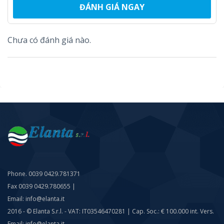
ĐÁNH GIÁ NGAY
Chưa có đánh giá nào.
Phone. 0039 0429.781371
Fax 0039 0429.780655 |
Email: info@elanta.it
2016 - © Elanta S.r.l. - VAT: IT03546470281 | Cap. Soc.: € 100.000 int. Vers.
Email: info@elanta.it