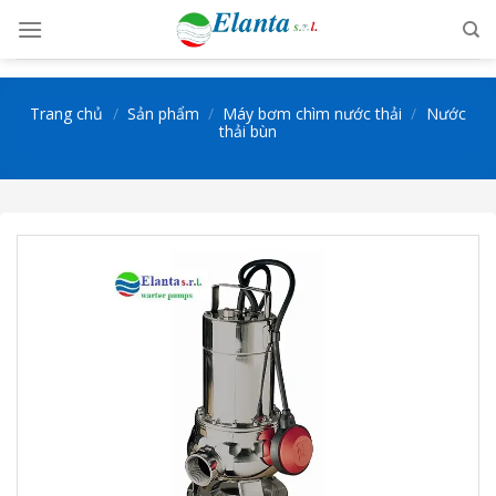
Skip
to
content
Trang chủ
/
Sản phẩm
/
Máy bơm chìm nước thải
/
Nước
thải bùn