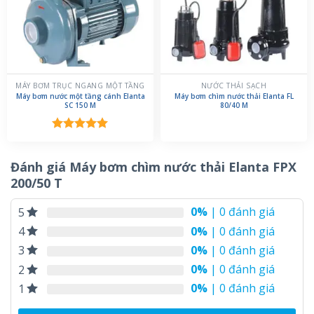
MÁY BƠM TRỤC NGANG MỘT TẦNG
NƯỚC THẢI SẠCH
Máy bơm nước một tầng cánh Elanta
Máy bơm chìm nước thải Elanta FL
SC 150 M
80/40 M
Được xếp
hạng
5.00
5 sao
Đánh giá Máy bơm chìm nước thải Elanta FPX
200/50 T
0%
| 0 đánh giá
5
0%
| 0 đánh giá
4
0%
| 0 đánh giá
3
0%
| 0 đánh giá
2
0%
| 0 đánh giá
1