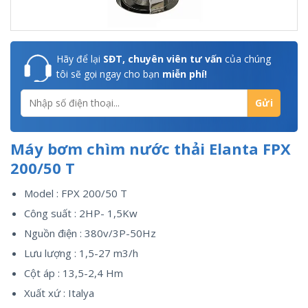
Hãy để lại
SĐT, chuyên viên tư vấn
của chúng
tôi sẽ gọi ngay cho bạn
miễn phí!
Máy bơm chìm nước thải Elanta FPX
200/50 T
Model : FPX 200/50 T
Công suất : 2HP- 1,5Kw
Nguồn điện : 380v/3P-50Hz
Lưu lượng : 1,5-27 m3/h
Cột áp : 13,5-2,4 Hm
Xuất xứ : Italya