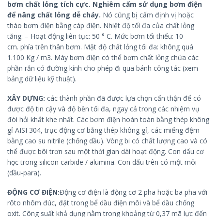
bơm chất lỏng tích cực. Nghiêm cấm sử dụng bơm điện
để nâng chất lỏng dễ cháy.
Nó cũng bị cấm định vị hoặc
tháo bơm điện bằng cáp điện. Nhiệt độ tối đa của chất lỏng
tăng: – Hoạt động liên tục: 50 ° C. Mức bơm tối thiểu: 10
cm. phía trên thân bơm. Mật độ chất lỏng tối đa: không quá
1.100 Kg / m3. Máy bơm điện có thể bơm chất lỏng chứa các
phần rắn có đường kính cho phép đi qua bánh công tác (xem
bảng dữ liệu kỹ thuật).
XÂY DỰNG:
các thành phần đã được lựa chọn cẩn thận để có
được độ tin cậy và độ bền tối đa, ngay cả trong các nhiệm vụ
đòi hỏi khắt khe nhất. Các bơm điện hoàn toàn bằng thép không
gỉ AISI 304, trục động cơ bằng thép không gỉ, các miếng đệm
bằng cao su nitrile (chống dầu). Vòng bi có chất lượng cao và có
thể được bôi trơn sau một thời gian dài hoạt động. Con dấu cơ
học trong silicon carbide / alumina. Con dấu trên có một môi
(dầu-para).
ĐỘNG CƠ ĐIỆN:
Động cơ điện là động cơ 2 pha hoặc ba pha với
rôto nhôm đúc, đặt trong bể dầu điện môi và bể dầu chống
oxit. Công suất khả dụng nằm trong khoảng từ 0,37 mã lực đến