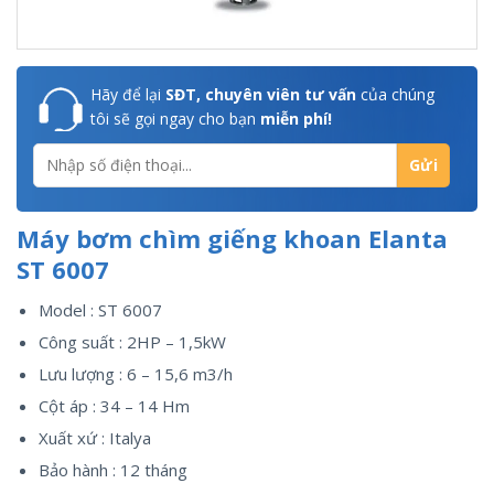
Hãy để lại
SĐT, chuyên viên tư vấn
của chúng
tôi sẽ gọi ngay cho bạn
miễn phí!
Máy bơm chìm giếng khoan Elanta
ST 6007
Model : ST 6007
Công suất : 2HP – 1,5kW
Lưu lượng : 6 – 15,6 m3/h
Cột áp : 34 – 14 Hm
Xuất xứ : Italya
Bảo hành : 12 tháng