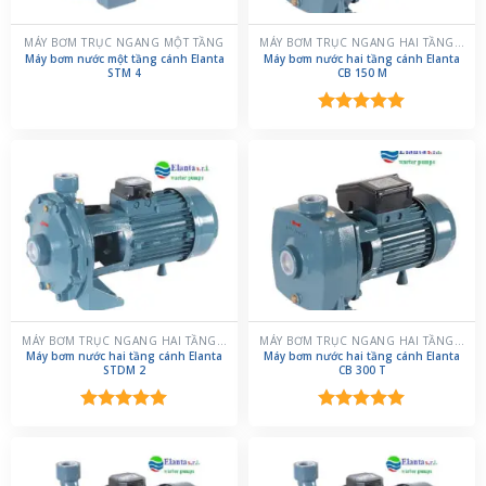
MÁY BƠM TRỤC NGANG MỘT TẦNG
MÁY BƠM TRỤC NGANG HAI TẦNG CÁNH
Máy bơm nước một tầng cánh Elanta
Máy bơm nước hai tầng cánh Elanta
STM 4
CB 150 M
Được xếp
hạng
5.00
5 sao
MÁY BƠM TRỤC NGANG HAI TẦNG CÁNH
MÁY BƠM TRỤC NGANG HAI TẦNG CÁNH
Máy bơm nước hai tầng cánh Elanta
Máy bơm nước hai tầng cánh Elanta
STDM 2
CB 300 T
Được xếp
Được xếp
hạng
5.00
hạng
5.00
5 sao
5 sao