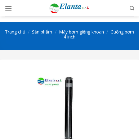
Skip
to
content
Trang chủ
/
Sản phẩm
/
Máy bơm giếng khoan
/
Guồng bơm
4 inch