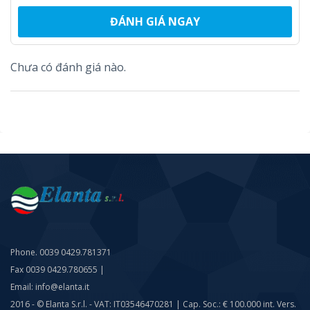
ĐÁNH GIÁ NGAY
Chưa có đánh giá nào.
Phone. 0039 0429.781371
Fax 0039 0429.780655 |
Email: info@elanta.it
2016 - © Elanta S.r.l. - VAT: IT03546470281 | Cap. Soc.: € 100.000 int. Vers.