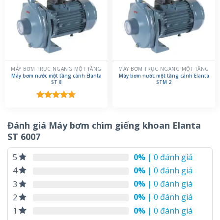
MÁY BƠM TRỤC NGANG MỘT TẦNG
MÁY BƠM TRỤC NGANG MỘT TẦNG
Máy bơm nước một tầng cánh Elanta
Máy bơm nước một tầng cánh Elanta
ST 8
STM 2
Được xếp
hạng
5.00
5 sao
Đánh giá Máy bơm chìm giếng khoan Elanta
ST 6007
0%
| 0 đánh giá
5
0%
| 0 đánh giá
4
0%
| 0 đánh giá
3
0%
| 0 đánh giá
2
0%
| 0 đánh giá
1