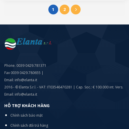
1
2
Phone. 0039 0429.781371
Fax 0039 0429.780655 |
Email: info@elanta.it
2016 - © Elanta S.r.l. - VAT: IT03546470281 | Cap. Soc.: € 100.000 int. Vers.
Email: info@elanta.it
HỖ TRỢ KHÁCH HÀNG
Chính sách bảo mật
Chính sách đổi trả hàng