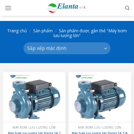
Skip
to
content
Trang chủ
/
Sản phẩm
/
Sản phẩm được gắn thẻ “Máy bơm
lưu lượng lớn”
MÁY BƠM LƯU LƯỢNG LỚN
MÁY BƠM LƯU LƯỢNG LỚN
Máy bơm lưu lượng lớn Elanta SA 1
Máy bơm lưu lượng lớn Elanta SA 1/A