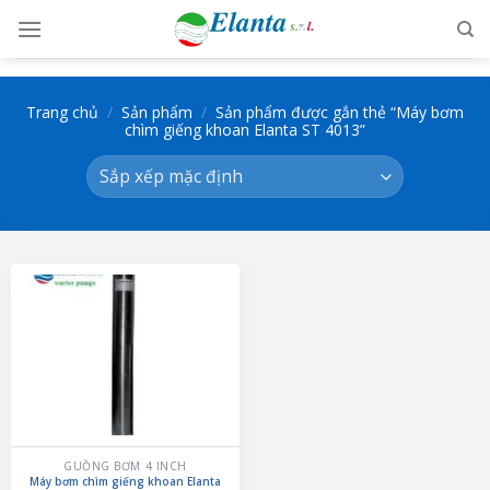
Skip
to
content
Trang chủ
/
Sản phẩm
/
Sản phẩm được gắn thẻ “Máy bơm
chìm giếng khoan Elanta ST 4013”
GUỒNG BƠM 4 INCH
Máy bơm chìm giếng khoan Elanta