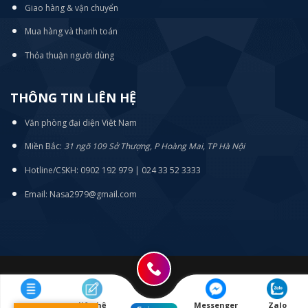
Giao hàng & vận chuyển
Mua hàng và thanh toán
Thỏa thuận người dùng
THÔNG TIN LIÊN HỆ
Văn phòng đại diện Việt Nam
Miền Bắc:
31 ngõ 109 Sở Thượng, P Hoàng Mai, TP Hà Nội
Hotline/CSKH: 0902 192 979 | 024 33 52 3333
Email: Nasa2979@gmail.com
Menu
liên hệ
Messenger
Zalo