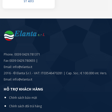
ST 4013
Phone. 0039 0429.781371
Fax 0039 0429.780655 |
Email: info@elanta.it
2016 - © Elanta S.r.l. - VAT: IT03546470281 | Cap. Soc.: € 100.000 int. Vers.
Email: info@elanta.it
HỖ TRỢ KHÁCH HÀNG
Chính sách bảo mật
Chính sách đổi trả hàng